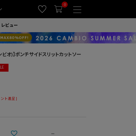
0
ン
レビュー
(カンビオ)】ポンチサイドスリットカットソー
LE
ント進呈 ]
—