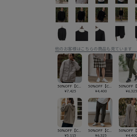
他のお客様はこちらの商品も見ています
50%OFF【CAMBIO(カンビオ)】スタンドカラーファティーグブルゾン
50%OFF【CAMBIO(カンビオ)】オンブレーチェックショーツ
¥
7,425
¥
4,400
¥
6,32
50%OFF【CAMBIO(カンビオ)】キーネックサイドスリットプルパーカー
50%OFF【CAMBIO(カンビオ)】ワイドジョガーパンツ
¥
5,115
¥
6,325
¥
4,40