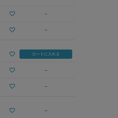
—
—
カートに入れる
—
GREIGE
—
—