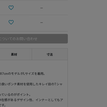
—
—
についてのお問い合わせ
素材
寸法
cm-H87cmのモデルがLサイズを着用。
の良いポンチ素材を使用したキレイ目のTシャ
っているのがポイント。
存在感があるデザイン性、インナーとしてもア
です。