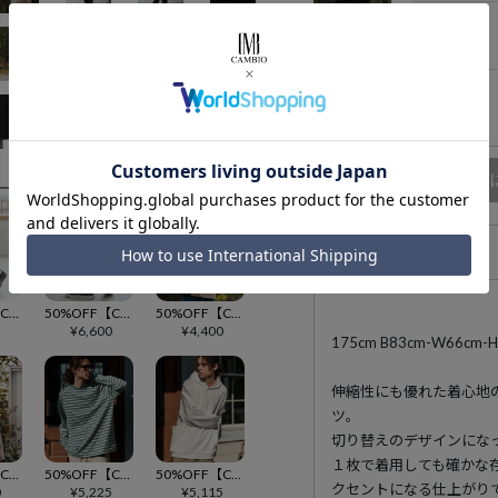
Lサイズ
在庫無し
XLサイズ
在庫無し
商品
アイテム説明
50%OFF【CAMBIO(カンビオ)】アイスファブリックテーパードパンツ
50%OFF【CAMBIO(カンビオ)】バナナテーパードハイパーストレッチパンツ
50%OFF【CAMBIO(カンビオ)】ルーズシルエットパネルサイドスリットカットソー
5
¥
6,600
¥
4,400
175cm B83cm-W66
伸縮性にも優れた着心地
ツ。
切り替えのデザインにな
１枚で着用しても確かな
50%OFF【CAMBIO(カンビオ)】フェイクレイヤードカットソー
50%OFF【CAMBIO(カンビオ)】ボーダースピンドルカットソー
50%OFF【CAMBIO(カンビオ)】サイドポケットビックシルエットプルパーカー
クセントになる仕上がり
0
¥
5,225
¥
5,115