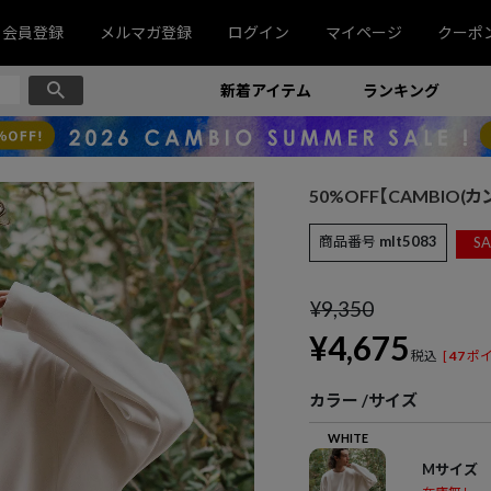
会員登録
メルマガ登録
ログイン
マイページ
クーポ
新着アイテム
ランキング
50%OFF【CAMBIO
商品番号
mlt5083
SA
¥
9,350
¥
4,675
税込
[
47
ポイ
カラー
サイズ
WHITE
Mサイズ