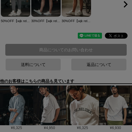
50%OFF【wjk reluxe】heavy urake cut off easy pants イージーパンツ(WR25S-16)
30%OFF【wjk reluxe】tight knit denim easy shorts デニムイージーショーツ(WR25S-06)
30%OFF【wjk reluxe】tight heavy waffle shorts ショートパンツ(WR25S-20)
商品についてのお問い合わせ
送料について
返品について
他のお客様はこちらの商品も見ています
¥
6,325
¥
4,950
¥
6,325
¥
6,930