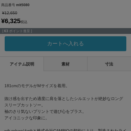
商品番号
mlt5080
¥
12,650
¥
6,325
税込
[
63
ポイント進呈 ]
カートへ入れる
アイテム説明
素材
寸法
181cmのモデルがMサイズを着用。
抜け感を出すため適度に肩を落としたシルエットが絶妙なロング
スリーブカットソー。
袖のさり気ないプリントで遊び心をプラス。
アイコニックな印象に。
wjk reluxeはwjkと株式会社CAMBIOの契約により、製造されたライ