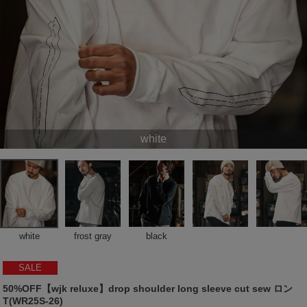
white
white
frost gray
black
SALE
50%OFF【wjk reluxe】drop shoulder long sleeve cut sew ロン
T(WR25S-26)