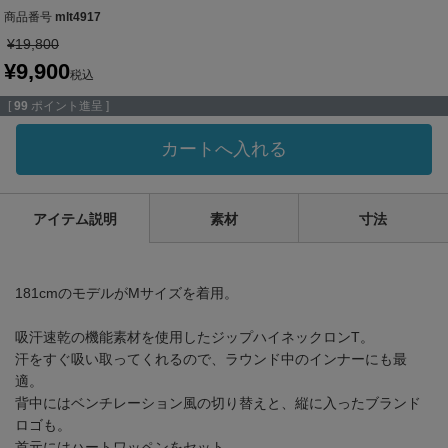
商品番号
mlt4917
¥
19,800
¥
9,900
税込
[
99
ポイント進呈 ]
カートへ入れる
アイテム説明
素材
寸法
181cmのモデルがMサイズを着用。
吸汗速乾の機能素材を使用したジップハイネックロンT。
汗をすぐ吸い取ってくれるので、ラウンド中のインナーにも最
適。
背中にはベンチレーション風の切り替えと、縦に入ったブランド
ロゴも。
首元にはハートワッペンをセット。