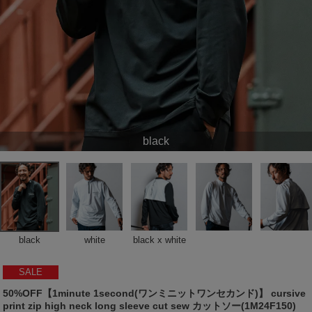
black
black
white
black x white
SALE
50%OFF【1minute 1second(ワンミニットワンセカンド)】 cursive
print zip high neck long sleeve cut sew カットソー(1M24F150)