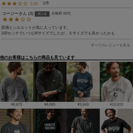
1
3.00
コージー
3
京都府
40代
購入者
質感とシルエットが気に入っています。

168センチでいつもМサイズでしたが、Ｓサイズでも良かったかも
すべてのレビューを見る
他のお客様はこちらの商品も見ています
¥
6,875
¥
8,085
¥
5,940
¥
10,010