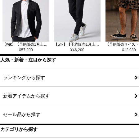
【wjk】【予約販売1月上旬～中旬入荷】function knit jacket(jacquard check) ニットジャケット(207 mw08j)
【wjk】【予約販売1月上旬～中旬入荷】function knit easy slacks(jacquard check) ニットイージーパンツ(504 mw08j)
¥
57,200
¥
46,200
¥
12,980
人気・新着・注目から探す
ランキングから探す
新着アイテムから探す
セール品から探す
カテゴリから探す