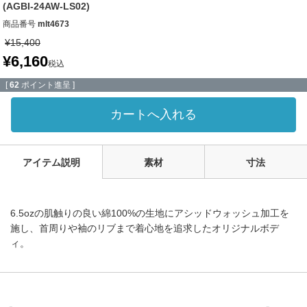
(AGBI-24AW-LS02)
商品番号
mlt4673
¥
15,400
¥
6,160
税込
[
62
ポイント進呈 ]
カートへ入れる
アイテム説明
素材
寸法
6.5ozの肌触りの良い綿100%の生地にアシッドウォッシュ加工を
施し、首周りや袖のリブまで着心地を追求したオリジナルボデ
ィ。