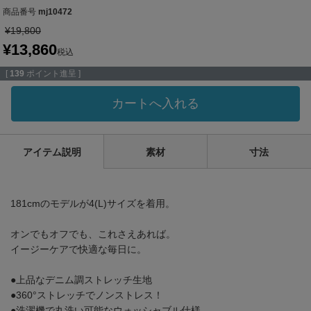
商品番号
mj10472
¥
19,800
¥
13,860
税込
[
139
ポイント進呈 ]
カートへ入れる
アイテム説明
素材
寸法
181cmのモデルが4(L)サイズを着用。
オンでもオフでも、これさえあれば。
イージーケアで快適な毎日に。
●上品なデニム調ストレッチ生地
●360°ストレッチでノンストレス！
●洗濯機で丸洗い可能なウォッシャブル仕様