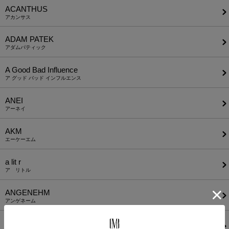
ACANTHUS
アカンサス
ADAM PATEK
アダムパティック
A Good Bad Influence
ア グッド バッド インフルエンス
ANEI
アーネイ
AKM
エーケーエム
a lit r
ア リトル
ANGENEHM
アンゲネーム
ATTACHMENT