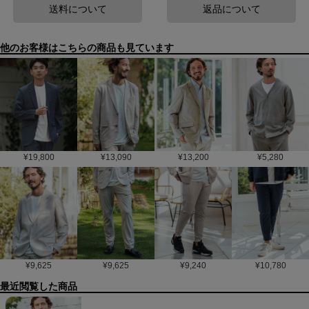
送料について
返品について
他のお客様はこちらの商品も見ています
¥
19,800
¥
13,090
¥
13,200
¥
5,280
¥
9,625
¥
9,625
¥
9,240
¥
10,780
最近閲覧した商品