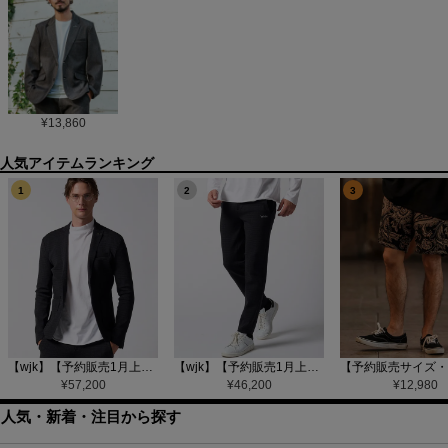
¥
13,860
1
2
3
【wjk】【予約販売1月上旬～中旬入荷】function knit jacket(jacquard check) ニットジャケット(207 mw08j)
【wjk】【予約販売1月上旬～中旬入荷】function knit easy slacks(jacquard check) ニットイージーパンツ(504 mw08j)
¥
57,200
¥
46,200
¥
12,980
人気・新着・注目から探す