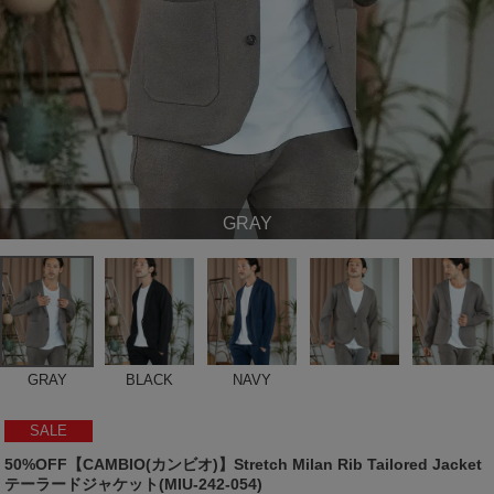
GRAY
GRAY
BLACK
NAVY
SALE
50%OFF【CAMBIO(カンビオ)】Stretch Milan Rib Tailored Jacket
テーラードジャケット(MIU-242-054)