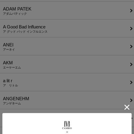
ADAM PATEK
アダムパティック
A Good Bad Influence
ア グッド バッド インフルエンス
ANEI
アーネイ
AKM
エーケーエム
a lit r
ア リトル
ANGENEHM
アンゲネーム
ATTACHMENT
アタッチメント