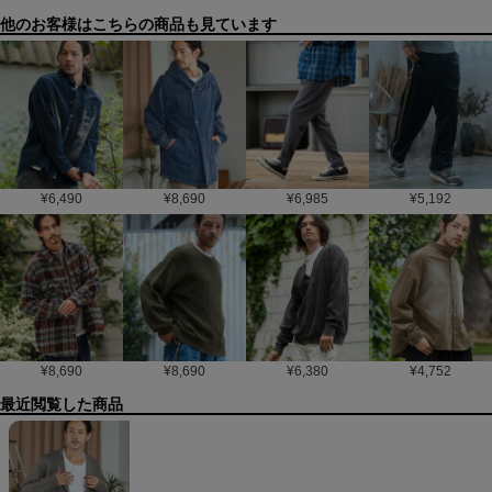
他のお客様はこちらの商品も見ています
¥
6,490
¥
8,690
¥
6,985
¥
5,192
¥
8,690
¥
8,690
¥
6,380
¥
4,752
最近閲覧した商品