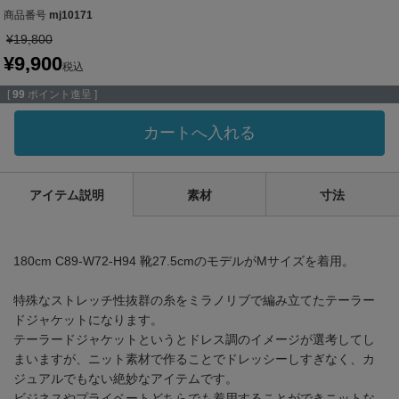
商品番号
mj10171
¥
19,800
¥
9,900
税込
[
99
ポイント進呈 ]
カートへ入れる
アイテム説明
素材
寸法
180cm C89-W72-H94 靴27.5cmのモデルがMサイズを着用。
特殊なストレッチ性抜群の糸をミラノリブで編み立てたテーラー
ドジャケットになります。
テーラードジャケットというとドレス調のイメージが選考してし
まいますが、ニット素材で作ることでドレッシーしすぎなく、カ
ジュアルでもない絶妙なアイテムです。
ビジネスやプライベートどちらでも着用することができニットな