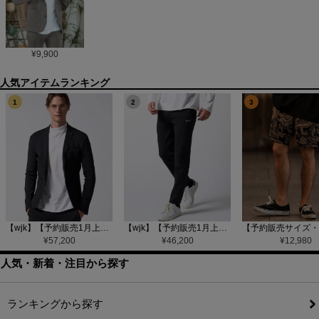
¥
9,900
1
2
3
【wjk】【予約販売1月上旬～中旬入荷】function knit jacket(jacquard check) ニットジャケット(207 mw08j)
【wjk】【予約販売1月上旬～中旬入荷】function knit easy slacks(jacquard check) ニットイージーパンツ(504 mw08j)
¥
57,200
¥
46,200
¥
12,980
人気・新着・注目から探す
ランキングから探す