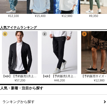
¥
12,100
¥
15,400
¥
12,980
¥
9,350
1
2
3
【wjk】【予約販売1月上旬～中旬入荷】function knit jacket(jacquard check) ニットジャケット(207 mw08j)
【wjk】【予約販売1月上旬～中旬入荷】function knit easy slacks(jacquard check) ニットイージーパンツ(504 mw08j)
¥
57,200
¥
46,200
¥
12,980
人気・新着・注目から探す
ランキングから探す