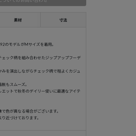
についてのお問い合わせ
素材
寸法
cm-H92のモデルがMサイズを着用。
チェック柄を組み合わせたジップアップフーデ
かみを演出しながらチェック柄で程よくカジュ
着脱もスムーズ。
ルエットで秋冬のデイリー使いに最適なアイテ
像で色が異なる場合がございます。
より近づけております。