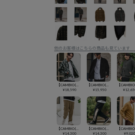
他のお客様はこちらの商品も見ています
【CAMBIO(カンビオ)】Stripe Mix Knit Zip Up Blouson ジップアップブルゾン(PF-252-016)
【CAMBIO(カンビオ)】chenille Fabric Double Breast Jacket ダブルブレストジャケット(PF-252-005)
¥
18,590
¥
15,950
¥
12,65
【CAMBIO(カンビオ)】Poodle Like Boa Switch Cargo Pants ボアカーゴパンツ(MIU-252-024)
【CAMBIO(カンビオ)】Sheep Like Boa Synthetic Leather Side Zip Jogger Pants レザージョガーパンツ(MIU-252-021)
¥
14,300
¥
14,300
¥
9,02