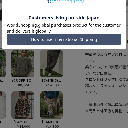
商品
アイテム説明
182cm B93cm-W75
季節感のあるボア素材に
ィー。
柔らかいボアの質感が暖
アルな雰囲気に。
フロントはジップ仕様で
【CAMBIO(カンビオ)】Fleece Lining Indigo Sweat Riders Zip Parka ジップパーカー(CMP-252-003)
60%OFF【CAMBIO(カンビオ)】Vintage Like Boa Fleece Zip Jacket ボアフリースジャケット(PF-252-020)
【CAMBIO(カンビオ)】Cable Jacquard Boa Jogger Pants ボアジョガーパンツ(MIU-252-017)
0
¥
8,624
¥
14,300
程よくリラックスしたシ
ムです。
※着用画像と商品単体画
※商品単体画像を実物に
【CAMBIO(カンビオ)】Minimal Shaggy Knit Cardigan シャギーニットカーディガン(PF-252-011)
【CAMBIO(カンビオ)】Leopard Short Shaggy Crew Neck Knit Pullover ニット(CMP-252-009)
【CAMBIO(カンビオ)】Leopard Short Fur Jogger Pants ジョガーパンツ(MIU-252-007)
0
¥
11,000
¥
14,300