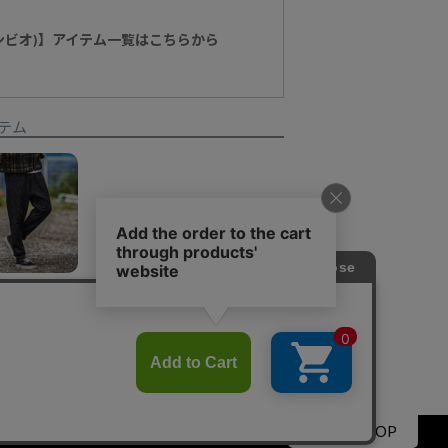
カンビオ)】アイテム一覧はこちらから
テム
【CAMBIO(カンビオ)】Used Like Print Sweat Tuck Pants スウェットパンツ(CMP-252-006)
¥
10,450
▲PAGE TOP