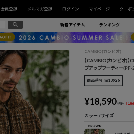
会員登録
メルマガ登録
ログイン
マイページ
クーポ
新着アイテム
ランキング
CAMBIO(カンビオ)
【CAMBIO(カンビオ)】Che
プアップフーディー(PF-25
商品番号
mj10926
¥
18,590
税込
[
186
カラー
サイズ
BROWN