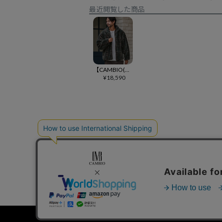
最近閲覧した商品
【CAMBIO(カンビオ)】Check Boa Zip Up Hooded Jacket ジップアップフーディー(PF-252-019)
¥
18,590
個人情報の取り扱いについて