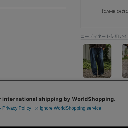
【CAMBIO(
コーディネート使用アイ
【CAMBIO(カンビオ)】Arch Leg Easy Pants イージーパンツ(AI-252-002)
¥
9,900
特定商取引法に基づく表示
コーポレートサイト