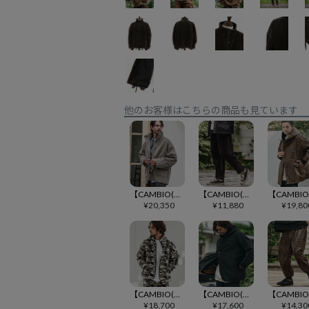
他のお客様はこちらの商品も見ています
【CAMBIO(カンビオ)】Shaggy Melton Stand Collar Military Jacket ミリタリージャケット(PF-252-018)
【CAMBIO(カンビオ)】Medium Wale Chemical Wash Corduroy Easy Pants イージーパンツ(PF-252-013)
¥
20,350
¥
11,880
¥
19,80
【CAMBIO(カンビオ)】Camouflage Sheep Like Boa Jacket ボアジャケット(MIU-252-028)
【CAMBIO(カンビオ)】 Far Melton Poncho Like Jacket ポンチョ風ジャケット(MIU-252-003)
¥
18,700
¥
17,600
¥
14,30