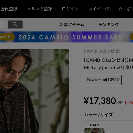
会員登録
メルマガ登録
ログイン
マイページ
クーポ
新着アイテム
ランキング
CAMBIO(カンビオ)
【CAMBIO(カンビオ)】Med
Military jacket ミリ
商品番号
mj10922
¥
17,380
税込
[
174
カラー
サイズ
BLACK