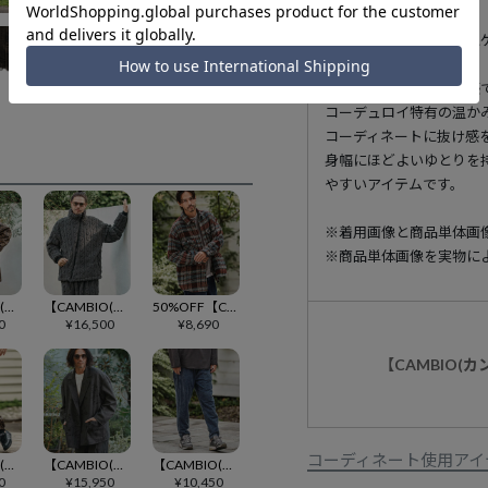
中太畝のコーデュロイに
ット。
日焼けしたような加工感
コーデュロイ特有の温か
コーディネートに抜け感
身幅にほどよいゆとりを
やすいアイテムです。
※着用画像と商品単体画
※商品単体画像を実物に
【CAMBIO(カンビオ)】 Leopard Synthetic Leather Poncho Like Jacket ポンチョ風ジャケット(MIU-252-006)
【CAMBIO(カンビオ)】Cable Jacquard Boa Jacket ボアジャケット(MIU-252-016)
50%OFF【CAMBIO(カンビオ)】Boucle Check CPO Jacket ジャケット(PF-252-017)
0
¥
16,500
¥
8,690
【CAMBIO(
コーディネート使用アイ
【CAMBIO(カンビオ)】Leopard Synthetic Leather Jogger Pants レザージョガーパンツ(MIU-252-010)
【CAMBIO(カンビオ)】 Uneven Dye Like Jacquard Double Tailored Jacket ダブルテーラードジャケット(PF-261-002)
【CAMBIO(カンビオ)】Chemical Wash Indigo Sweat Tuck Pants スウェットパンツ(CMP-252-005)
0
¥
15,950
¥
10,450