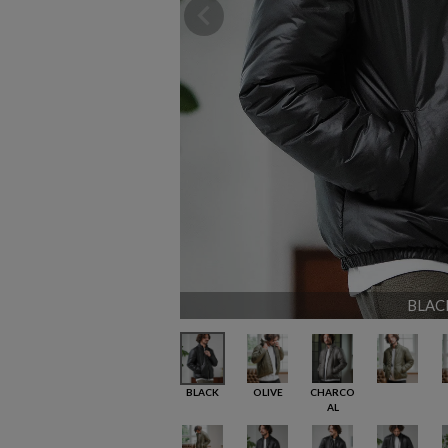
BLAC
BLACK
OLIVE
CHARCO
AL