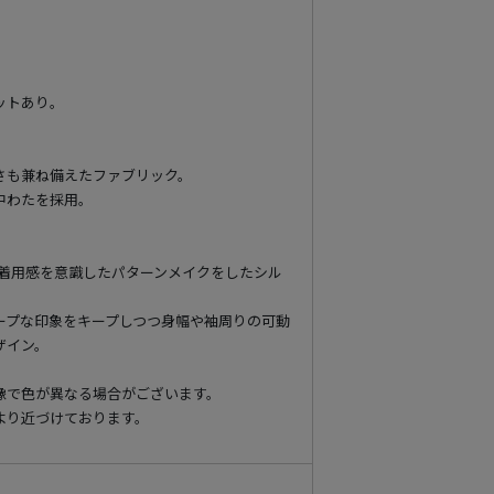
】
ットあり。
さも兼ね備えたファブリック。
中わたを採用。
めな着用感を意識したパターンメイクをしたシル
ープな印象をキープしつつ身幅や袖周りの可動
ザイン。
像で色が異なる場合がございます。
より近づけております。