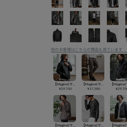
他のお客様はこちらの商品も見ています
【Magine(マージン)】Synthetic Leather Hooded Blouson フーデットブルゾン(MGN-253-006)
【Magine(マージン)】Suede Ponte Knit Tapered Pants ポンチスエードパンツ(MGN-253-018)
¥
29,700
¥
17,380
¥
29,70
【Magine(マージン)】Suede Ponte Fly Front Knit Shirt シャツ(MGN-253-017)
【Magine(マージン)】Crewneck Pullover クルーネックプルオーバー(MGN-253-012)