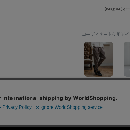
【Magine(
コーディネート使用アイ
【Magine(マージン)】Suede Ponte Knit Tapered Pants ポンチスエードパンツ(MGN-253-018)
¥
17,380
特定商取引法に基づく表示
コーポレートサイト