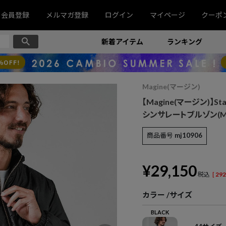
会員登録
メルマガ登録
ログイン
マイページ
クーポ
新着アイテム
ランキング
Magine(マージン)
【Magine(マージン)】Stand
シンサレートブルゾン(MGN
商品番号
mj10906
¥
29,150
税込
[
292
カラー
サイズ
BLACK