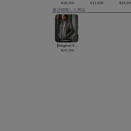
¥
18,150
¥
11,000
¥
24,20
最近閲覧した商品
【Magine(マージン)】Stand Collar Thinsulate Padded Blouson シンサレートブルゾン(MGN-253-001)
¥
29,150