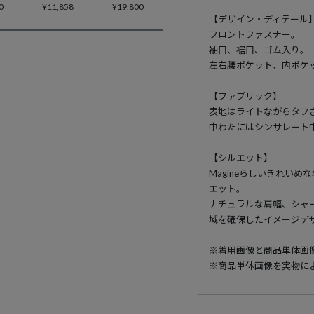
0
¥
11,858
¥
19,800
【デザイン・ディテール
フロントファスナー。
袖口、裾口、ゴム入り。
左右腰ポケット、内ポケ
【ファブリック】
表地はライトながらタフ
中わたにはシンサレート
【シルエット】
Magineらしいきれい
エット。
ナチュラルな肩幅、シャ
域を確保したイメージデ
※着用画像と商品単体画
※商品単体画像を実物に