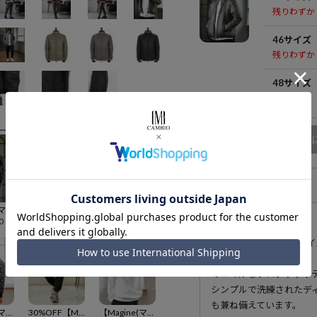
残りわずか
46サイズ
残りわずか
48サイズ
在庫無し
商品
アイテム説明
【Magine(マージン)】Boa Fleece Stand Collar Jacket ボアジャケット(MGN-253-007)
【Magine(マージン)】 Kersey Cutsew Tapered Pants テーパードパンツ(MGN-251-002)
【Magine(マージン)】Double Knit Tapered Pants テーパードパンツ(MGN-253-015)
0
¥
17,600
¥
14,300
181cmのモデルが46サ
ミニマルなフロントディ
シンプルで洗練されたデ
も兼ね備えています。
【Magine(マージン)】Gourd Quilted Padded Blouson キルトブルゾン(MGN-253-025)
30%OFF【Magine(マージン)】Deformed Knitting Jacquard Tapered Pants ジャガードテーパードパンツ(MGN-251-008)
【Magine(マージン)】Double Knit Hoodie Parka パーカー(MGN-253-014)