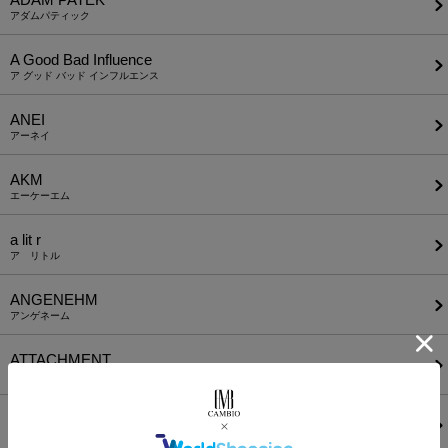
アダムパティック
A Good Bad Influence
ア グッド バッド インフルエンス
ANEI
アーネイ
AKM
エーケーエム
a lit r
ア リトル
ANGENEHM
アンゲネーム
ATTACHMENT
アタッチメント
AUI NITE
アウィナイト