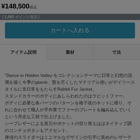
¥
148,500
税込
[
1,485
ポイント進呈 ]
カートへ入れる
アイテム説明
素材
寸法
“Dance in Hidden Valley-をコレクションテーマに日常と幻想の混
濁を描く今季のglamb、贅を尽くしたマテリアル使いがデイリース
タイルに非日常をもたらすRabbit Fur Jacket。
スタンドカラーのボディにあしらわれたのはラビットファー。
ボディに必要な各パーツのパターンを格子状のネットに模り、そ
れに合わせて職人が手作業でファーのプレートを編み込んでいく
という丹念な工程で仕上げました。
シープレザーによる首元やポケットの切り替えははネイティブ調
のコンチョボタンもアクセント。
身頃のスライダーはミニマルなデザインの引手に長めのレザーテ