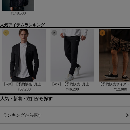
¥
148,500
1
2
3
【wjk】【予約販売1月上旬～中旬入荷】function knit jacket(jacquard check) ニットジャケット(207 mw08j)
【wjk】【予約販売1月上旬～中旬入荷】function knit easy slacks(jacquard check) ニットイージーパンツ(504 mw08j)
¥
57,200
¥
46,200
¥
12,980
人気・新着・注目から探す
ランキングから探す