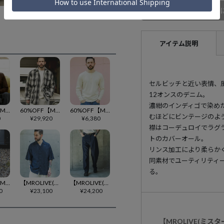
商品
アイテム説明
セルビッチと近い表情、
12オンスのデニム。
濃紺のインディゴで染め
60%OFF【MROLIVE(ミスターオリーブ)】WARM SPANDEX -INNER TURTLE SHIRT タートルネックカットソー(M253132)
60%OFF【MROLIVE(ミスターオリーブ)】SKOOKUM COLLABORATION -MACKINAW JACKET ジャケット(M253138)
60%OFF【MROLIVE(ミスターオリーブ)】88-12 VINTAGE MATERIAL -10-BUTTON HENLEY NECK SHIRT カットソー(M253113)
むほどにビンテージのよ
0
¥
29,920
¥
6,380
襟はコーデュロイでラグ
トのカバーオール。
リンス加工により柔らか
同素材でユーティリティ
る。
50%OFF【MROLIVE(ミスターオリーブ)】 THICK &THIN YERN POLYESTER -2TACK WIDE EASY PANTS イージーパンツ(M251121)
【MROLIVE(ミスターオリーブ)】 RINSE WASH 6oz SUPER LIGHT DENIM -SHORT-S SERVICE SHIRT ライトデニムシャツ(M261127)
【MROLIVE(ミスターオリーブ)】 RINSE WASH 8oz DENIM -WASHED WIDE STRIGHT PANTS デニムパンツ(M261104)
0
¥
23,100
¥
24,200
【MROLIVE(ミ