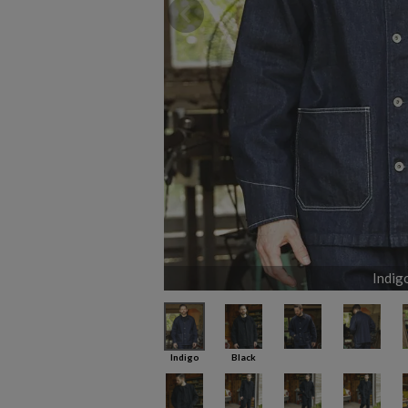
Indig
Indigo
Black