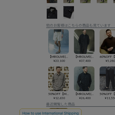
他のお客様はこちらの商品も見ています
【MROLIVE(ミスターオリーブ)】 RINSE WASH 8oz DENIM -BELTED SHORTS デニムショートパンツ(M261132)
【MROLIVE(ミスターオリーブ)】RINSE WASH 6oz SUPER LIGHT DENIM -UTILLITY COAT デニムユーティリティーコート(M261105)
¥
23,100
¥
37,400
¥
5,28
50%OFF【MROLIVE(ミスターオリーブ)】PEACHSKIN STRETCH GABARDINE -CPO SHIRT シャツ(M253118)
【MROLIVE(ミスターオリーブ)】 RINSE WASH 6oz SUPER LIGHT DENIM -WESTERN SHIRTS デニムウエスタンシャツ(M261106)
¥
12,650
¥
26,400
¥
11,55
最近閲覧した商品