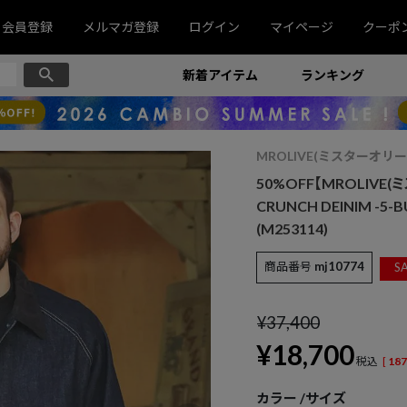
会員登録
メルマガ登録
ログイン
マイページ
クーポ
新着アイテム
ランキング
MROLIVE(ミスターオリー
50%OFF【MROLIVE(ミ
CRUNCH DEINIM -5
(M253114)
商品番号
mj10774
SA
¥
37,400
¥
18,700
税込
[
187
カラー
サイズ