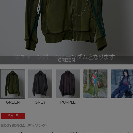
GREEN
GREEN
GREY
PURPLE
SALE
BODYSONG.(ボディソング)