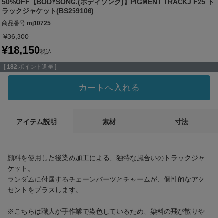
50%OFF【BODYSONG.(ボディソング)】PIGMENT TRACKJ F25 ト
ラックジャケット(BS259106)
商品番号
mj10725
¥
36,300
¥
18,150
税込
[
182
ポイント進呈 ]
カートへ入れる
アイテム説明
素材
寸法
顔料を使用した後染め加工による、独特な風合いのトラックジャ
ケット。
ランダムに付属するチェーンパーツとチャームが、個性的なアク
セントをプラスします。
※こちらは職人が手作業で染色しているため、染料の飛び散りや