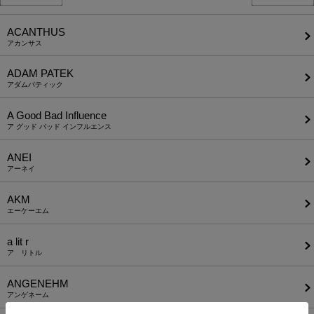
ACANTHUS
アカンサス
ADAM PATEK
アダムパティック
A Good Bad Influence
ア グッド バッド インフルエンス
ANEI
アーネイ
AKM
エーケーエム
a lit r
ア リトル
ANGENEHM
アンゲネーム