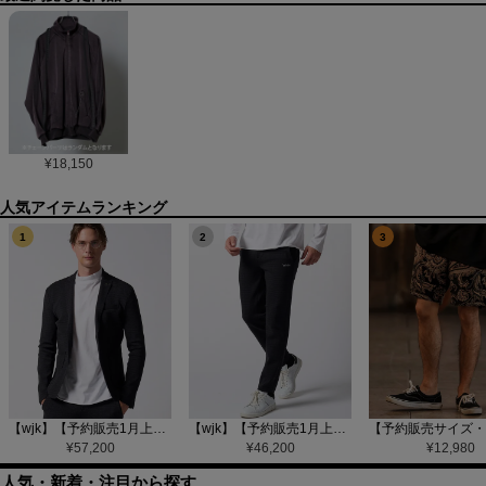
¥
18,150
1
2
3
【wjk】【予約販売1月上旬～中旬入荷】function knit jacket(jacquard check) ニットジャケット(207 mw08j)
【wjk】【予約販売1月上旬～中旬入荷】function knit easy slacks(jacquard check) ニットイージーパンツ(504 mw08j)
¥
57,200
¥
46,200
¥
12,980
人気・新着・注目から探す