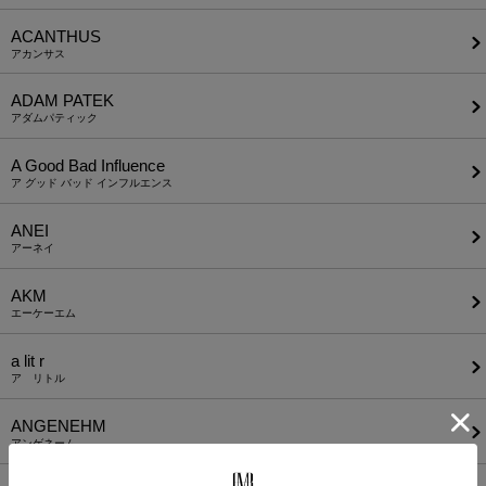
ACANTHUS
アカンサス
ADAM PATEK
アダムパティック
A Good Bad Influence
ア グッド バッド インフルエンス
ANEI
アーネイ
AKM
エーケーエム
a lit r
ア リトル
ANGENEHM
アンゲネーム