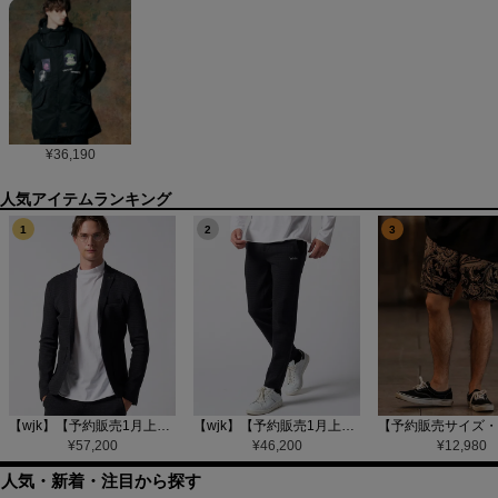
¥
36,190
1
2
3
【wjk】【予約販売1月上旬～中旬入荷】function knit jacket(jacquard check) ニットジャケット(207 mw08j)
【wjk】【予約販売1月上旬～中旬入荷】function knit easy slacks(jacquard check) ニットイージーパンツ(504 mw08j)
¥
57,200
¥
46,200
¥
12,980
人気・新着・注目から探す