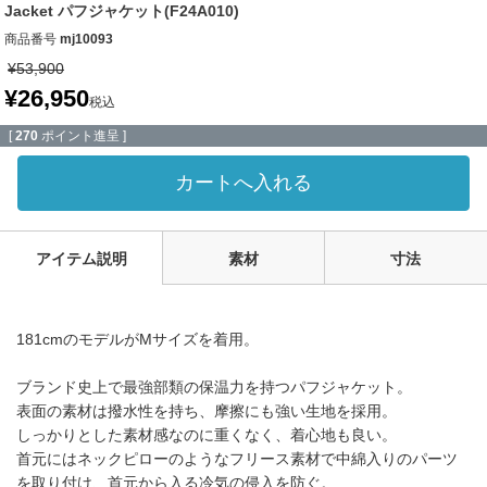
Jacket パフジャケット(F24A010)
商品番号
mj10093
¥
53,900
¥
26,950
税込
[
270
ポイント進呈 ]
カートへ入れる
アイテム説明
素材
寸法
181cmのモデルがMサイズを着用。
ブランド史上で最強部類の保温力を持つパフジャケット。
表面の素材は撥水性を持ち、摩擦にも強い生地を採用。
しっかりとした素材感なのに重くなく、着心地も良い。
首元にはネックピローのようなフリース素材で中綿入りのパーツ
を取り付け、首元から入る冷気の侵入を防ぐ。