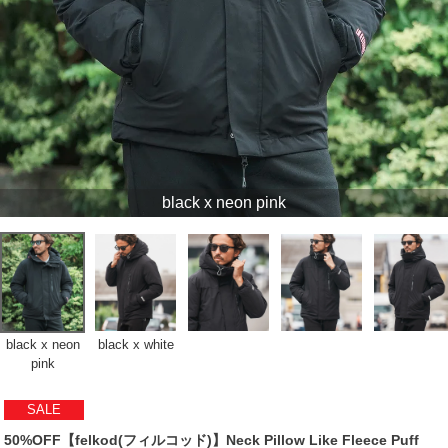
black x neon pink
black x neon
black x white
pink
SALE
50%OFF【felkod(フィルコッド)】Neck Pillow Like Fleece Puff