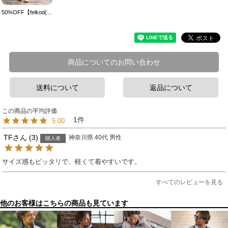
50%OFF【felkod(フィルコッド)】Switching Accents Cardboard Easy Pants イージーパンツ(F24A080)
商品についてのお問い合わせ
送料について
返品について
1
5.00
TF
3
神奈川県
40代
男性
購入者
すべてのレビューを見る
他のお客様はこちらの商品も見ています