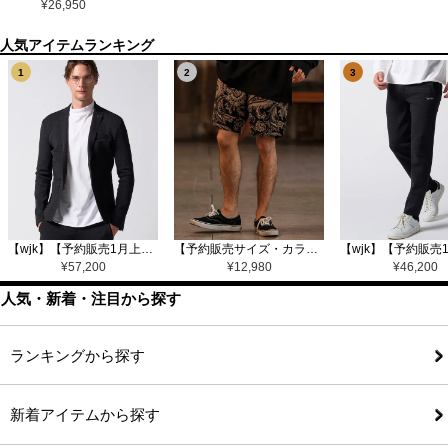
¥
26,950
1
2
3
【wjk】【予約販売1月上旬～中旬入荷】function knit jacket(jacquard check) ニットジャケット(207 mw08j)
【予約販売サイズ・カラーにより納期異なる】【CAMBIO(カンビオ)】Gobelin Short Pants ショートパンツ(CAM25SS-002)
¥
57,200
¥
12,980
¥
46,200
人気・新着・注目から探す
ランキングから探す
新着アイテムから探す