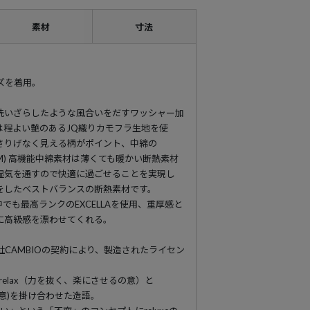
素材
寸法
イズを着用。
洗いざらしたような風合いをだすワッシャー加
は程よい艶のあるJQ織りカモフラ生地を使
さりげなく見える柄がポイント、中綿の
(TM) 高機能中綿素材は薄くても暖かい断熱素材
湿気を通すので快適に過ごせることを実現し
をしたベストバランスの断熱素材です。
でも最高ランクのEXCELLAを使用、重厚感と
に高級感を漂わせてくれる。
と株式会社CAMBIOの契約により、製造されたライセン
は、relax（力を抜く、楽にさせるの意）と
なの意)を掛け合わせた造語。