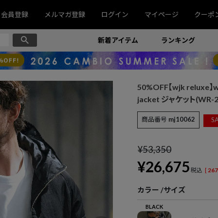
会員登録
メルマガ登録
ログイン
マイページ
クーポ
新着アイテム
ランキング
50%OFF【wjk reluxe】w
jacket ジャケット(WR-24
商品番号
mj10062
SA
¥
53,350
¥
26,675
税込
[
267
カラー
サイズ
BLACK