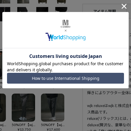
アイテム説明
181cmのモデルがMサ
表生地はナイロン素材に
工をしております。裏地
用、開けて着用する際に
3M(TM) シンサレート
で身体の熱を外に逃さず
た、薄さと暖かさの両立
60%OFF【wjk reluxe】stretch slub denim 1B no collar jacket ノーカラージャケット(WR-242-1-006)
30%OFF【wjk reluxe】back fleece bonding stretch nylon pants ナイロンパンツ(WR-242-1-022)
50%OFF【wjk reluxe】back shaggy boa bonding camouflage pants スウェットパンツ(WR-242-1-030)
付属ファスナーはYKKの中
0
¥
18,095
¥
13,750
輝きによりアウター全体
wjk reluxeはwjk
ス商品です。
reluxe(リラックス)と
60%OFF【wjk reluxe】wool pile volume neck Thinsulate blouson ブルゾン(WR-242-1-016)
50%OFF【wjk reluxe】double knit tapered pants テーパードパンツ(WR-242-1-013)
50%OFF【wjk reluxe】wool pile pants パンツ(WR-242-1-017)
deluxe(贅沢な、豪華
0
¥
13,750
¥
17,600