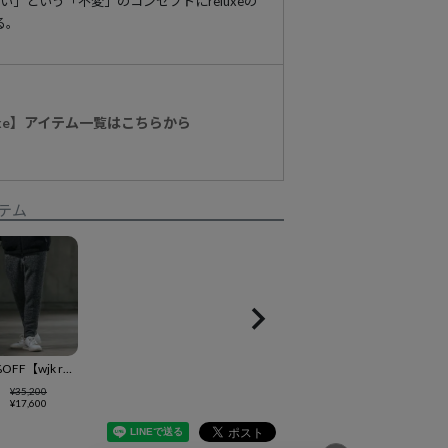
い」という「不変」のコンセプトにreluxeの
る。
eluxe】アイテム一覧はこちらから
テム
50%OFF【wjk reluxe】wool pile pants パンツ(WR-242-1-017)
¥
35,200
¥
17,600