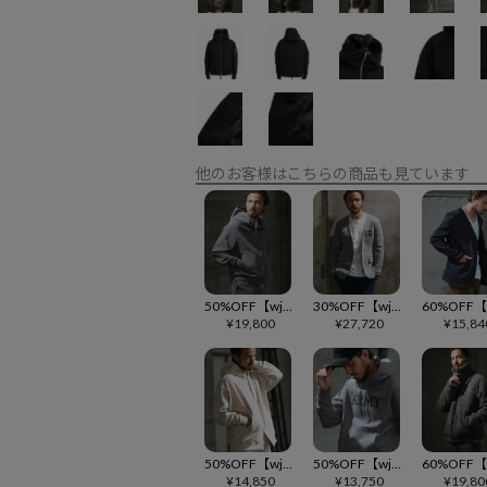
他のお客様はこちらの商品も見ています
50%OFF【wjk reluxe】double knit hooded MA-1 jacket ジャケット(WR-242-1-003)
30%OFF【wjk reluxe】heavy waffle 1B no collar jacket ノーカラージャケット(WR-242-1-004)
¥
19,800
¥
27,720
¥
15,84
50%OFF【wjk reluxe】3D cable quilt JQ oversized parka パーカー(WR-242-1-014)
50%OFF【wjk reluxe】leather ARMY logo sweat pull parka パーカー(WR-242-1-010)
¥
14,850
¥
13,750
¥
19,80