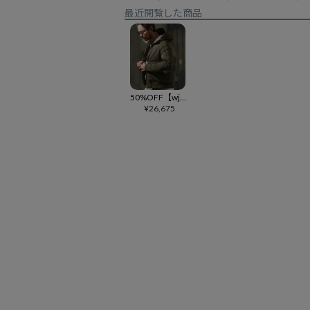
最近閲覧した商品
50%OFF【wjk reluxe】washer nylon Thinsulate hooded MA-1 jacket ジャケット(WR-242-1-002)
¥
26,675