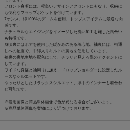
フロント身頃には、程良いデザインアクセントにもなり、収納に
も便利なフラップポケットを付けています。
7オンス、綿100%のデニムを使用、トップスアイテムに最適な肉
感です。
ナチュラルなエイジングをイメージした洗い加工を施した風合い
も特徴です。
身頃裏にはボアを使用した暖かみのある着心地、袖裏には、袖通
しへの配慮で、中綿入りキルトの裏地を使用しています。
袖裏の裏地生地を配色にして、チラリと見える際のアクセントに
しています。
ワイドな身幅と袖周りに加え、ドロップショルダーに設定したル
ーズなシルエットです。
ゆったりとしたリラックスシルエット、厚手のインナーも着合わ
せ可能です。
※着用画像と商品単体画像で色が異なる場合がございます。
※商品単体画像を実物により近づけております。