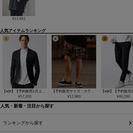
¥
13,992
1
2
3
【wjk】【予約販売1月上旬～中旬入荷】function knit jacket(jacquard check) ニットジャケット(207 mw08j)
【予約販売サイズ・カラーにより納期異なる】【CAMBIO(カンビオ)】Gobelin Short Pants ショートパンツ(CAM25SS-002)
¥
57,200
¥
12,980
¥
46,200
人気・新着・注目から探す
ランキングから探す