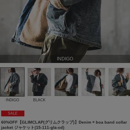
INDIGO
INDIGO
BLACK
SALE
60%OFF【GLIMCLAP(グリムクラップ)】Denim × boa band collar
jacket ジャケット(15-111-gla-cd)