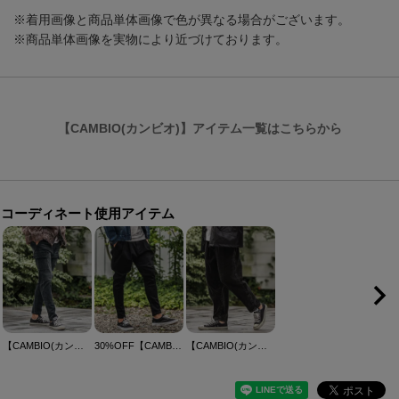
※着用画像と商品単体画像で色が異なる場合がございます。
※商品単体画像を実物により近づけております。
【CAMBIO(カンビオ)】アイテム一覧はこちらから
コーディネート使用アイテム
【CAMBIO(カンビオ)】ストレッチデニムジョガーカーゴパンツ
30%OFF【CAMBIO(カンビオ)】Lining Fleece Bonding Stretch Denim Pants デニムパンツ(A54425cmb)
【CAMBIO(カンビオ)】Medium Wale Chemical Wash Corduroy Easy Pants イージーパンツ(PF-252-013)