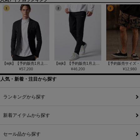
1
2
3
【wjk】【予約販売1月上旬～中旬入荷】function knit jacket(jacquard check) ニットジャケット(207 mw08j)
【wjk】【予約販売1月上旬～中旬入荷】function knit easy slacks(jacquard check) ニットイージーパンツ(504 mw08j)
¥
57,200
¥
46,200
¥
12,980
人気・新着・注目から探す
ランキングから探す
新着アイテムから探す
セール品から探す