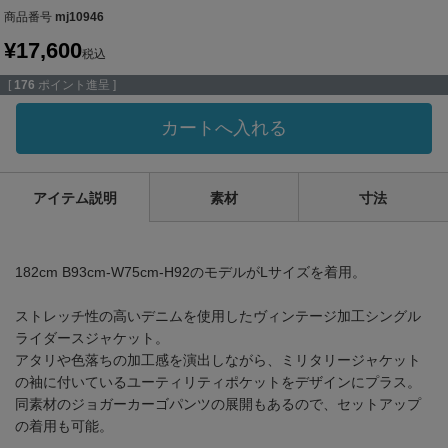
商品番号
mj10946
¥
17,600
税込
[
176
ポイント進呈 ]
カートへ入れる
アイテム説明
素材
寸法
182cm B93cm-W75cm-H92のモデルがLサイズを着用。
ストレッチ性の高いデニムを使用したヴィンテージ加工シングル
ライダースジャケット。
アタリや色落ちの加工感を演出しながら、ミリタリージャケット
の袖に付いているユーティリティポケットをデザインにプラス。
同素材のジョガーカーゴパンツの展開もあるので、セットアップ
の着用も可能。