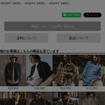
50%OFF【WONDER WALL MOTEL(ワンダーウォールモーテル)】WONDER OVER SIZE PILE HOODIE パイルパーカー(101925)
50%OFF【WONDER WALL MOTEL(ワンダーウォールモーテル)】BUSH DENIM PANTS ブッシュデニムパンツ(100725)
50%OFF【WONDER WALL MOTEL(ワンダーウォールモーテル)】CHECK COACH JKT チェックコーチジャケット(101825)
商品についてのお問い合わせ
送料について
返品について
他のお客様はこちらの商品も見ています
¥
19,950
¥
18,000
¥
18,700
¥
12,650