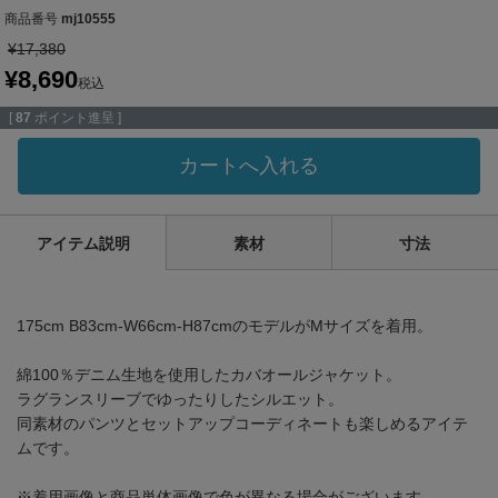
商品番号
mj10555
¥
17,380
¥
8,690
税込
[
87
ポイント進呈 ]
カートへ入れる
アイテム説明
素材
寸法
175cm B83cm-W66cm-H87cmのモデルがMサイズを着用。
綿100％デニム生地を使用したカバオールジャケット。
ラグランスリーブでゆったりしたシルエット。
同素材のパンツとセットアップコーディネートも楽しめるアイテ
ムです。
※着用画像と商品単体画像で色が異なる場合がございます。