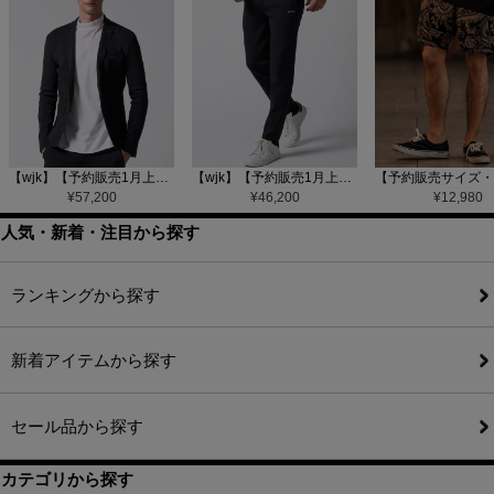
【wjk】【予約販売1月上旬～中旬入荷】function knit jacket(jacquard check) ニットジャケット(207 mw08j)
【wjk】【予約販売1月上旬～中旬入荷】function knit easy slacks(jacquard check) ニットイージーパンツ(504 mw08j)
¥
57,200
¥
46,200
¥
12,980
人気・新着・注目から探す
ランキングから探す
新着アイテムから探す
セール品から探す
カテゴリから探す