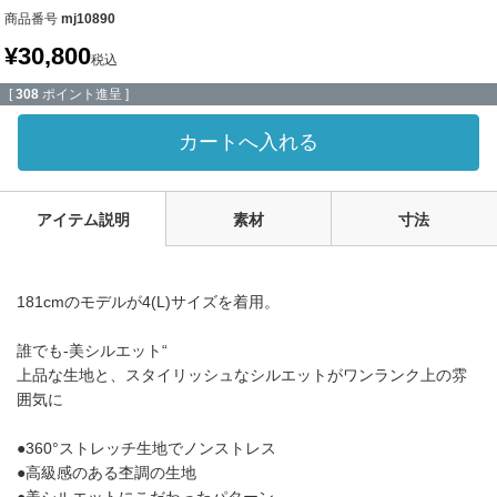
商品番号
mj10890
¥
30,800
税込
[
308
ポイント進呈 ]
カートへ入れる
アイテム説明
素材
寸法
181cmのモデルが4(L)サイズを着用。
誰でも-美シルエット“
上品な生地と、スタイリッシュなシルエットがワンランク上の雰
囲気に
●360°ストレッチ生地でノンストレス
●高級感のある杢調の生地