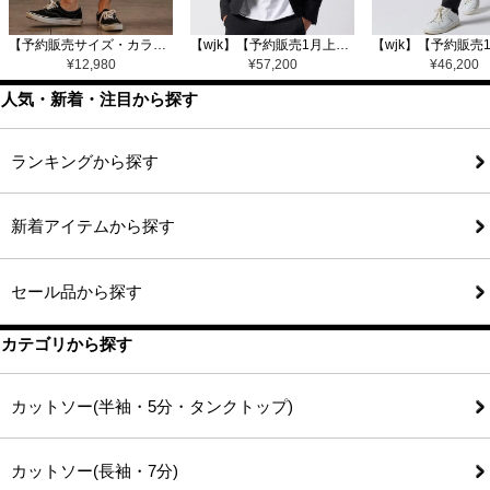
【予約販売サイズ・カラーにより納期異なる】【CAMBIO(カンビオ)】Gobelin Short Pants ショートパンツ(CAM25SS-002)
【wjk】【予約販売1月上旬～中旬入荷】function knit jacket(jacquard check) ニットジャケット(207 mw08j)
¥
12,980
¥
57,200
¥
46,200
人気・新着・注目から探す
ランキングから探す
新着アイテムから探す
セール品から探す
カテゴリから探す
カットソー(半袖・5分・タンクトップ)
カットソー(長袖・7分)