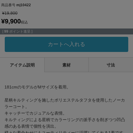
商品番号
mj10422
¥
19,800
¥
9,900
税込
[
99
ポイント進呈 ]
カートへ入れる
アイテム説明
素材
寸法
181cmのモデルがMサイズを着用。
星柄キルティングを施したポリエステルタフタを使用したノーカ
ラーコート。
キャッチーでカジュアルな表情。
キルティングによる星柄でカラーリングの派手さを削ぎつつ凹凸
感のある表情で個性を演出。
様々な着合わせにもユーティリティーに活躍してくれる1着です。