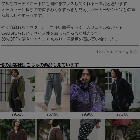
プルなコーディネートにも個性をプラスしてくれる一着だと思います。

ノーカラー仕様なので首まわりがすっきり見え、パーカーやシャツとの重
ね着もしやすそうです。

軽く羽織れるアウターとして使い勝手が良く、カジュアルながらも
CAMBIOらしいデザイン性を感じられる点が魅力です。

30％OFFで購入できたこともあり、満足度の高い買い物でした。
すべてのレビューを見る
他のお客様はこちらの商品も見ています
¥
9,625
¥
6,490
¥
9,900
¥
7,700