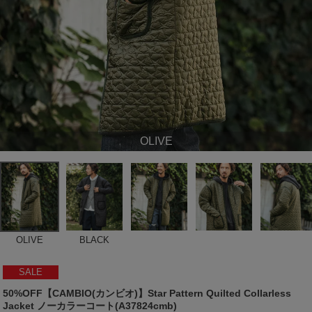
OLIVE
OLIVE
BLACK
SALE
50%OFF【CAMBIO(カンビオ)】Star Pattern Quilted Collarless
Jacket ノーカラーコート(A37824cmb)