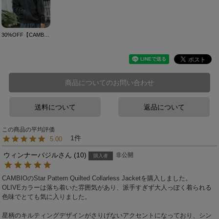
30%OFF【CAMBIO(カンビオ)】Pigment URAKE Pullover Parka パーカー(A36324cmb)
商品についてのお問い合わせ
送料について
返品について
1
5.00
ウィンナーバジル
10
非公開
購入者
CAMBIOのStar Pattern Quilted Collarless Jacketを購入しました。

OLIVEカラーは落ち着いた雰囲気があり、派手すぎず大人っぽく着られる
色味でとても気に入りました。

星柄のキルティングデザインがさりげないアクセントになっており、シン