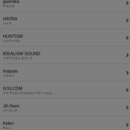
guernika
ゲルニカ
HATRA
ハトラ
HUNTISM
ハンティズム
IDEALISM SOUND
イデアリズム サウンド
Iroquois
イロコイ
IVXLCDM
アイブイエックスエルシーディーエム
Jih Nunc
ジーヌンク
Kelen
ケレン