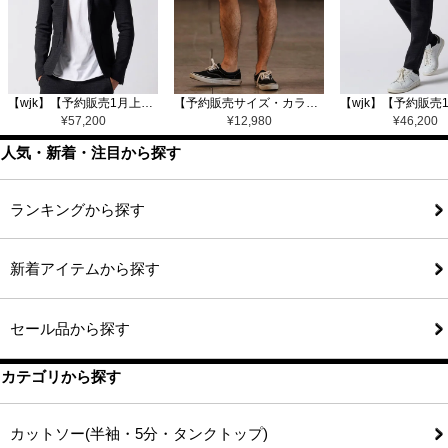
【wjk】【予約販売1月上旬～中旬入荷】function knit jacket(jacquard check) ニットジャケット(207 mw08j)
【予約販売サイズ・カラーにより納期異なる】【CAMBIO(カンビオ)】Gobelin Short Pants ショートパンツ(CAM25SS-002)
¥
57,200
¥
12,980
¥
46,200
人気・新着・注目から探す
ランキングから探す
新着アイテムから探す
セール品から探す
カテゴリから探す
カットソー(半袖・5分・タンクトップ)