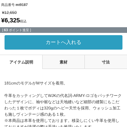
商品番号
mt9187
¥
12,650
¥
6,325
税込
[
63
ポイント進呈 ]
カートへ入れる
アイテム説明
素材
寸法
181cmのモデルがMサイズを着用。
牛革をカッティングしてWJKの代名詞-ARMY-ロゴをパッチワーク
したデザインに、袖や裾などは天地縫いなど細部の縫製にもこだ
わった１枚でボディは320gのヘビー天竺を採用、ウォッシュ加工
も施しヴィンテージ感のある１枚。
※本商品は本革を使用しております。移染しにくい牛革を使用し
ておりますが洗濯の際は手洗いを推奨いたします。