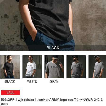
BLACK
BLACK
WHITE
GRAY
SALE
50%OFF【wjk reluxe】leather ARMY logo tee Tシャツ(WR-242-1-
009)