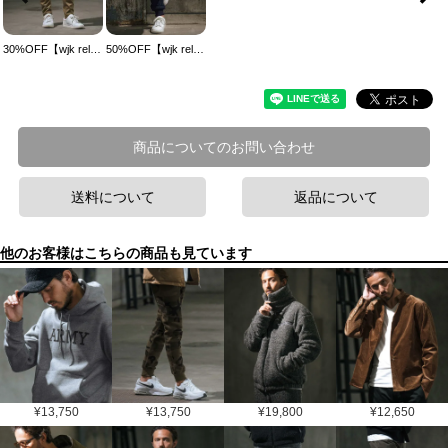
30%OFF【wjk reluxe】M-47 tight cargo pants カーゴパンツ(WR-242-1-021)
50%OFF【wjk reluxe】3D cable quilt JQ pants パンツ(WR-242-1-015)
商品についてのお問い合わせ
送料について
返品について
他のお客様はこちらの商品も見ています
¥
13,750
¥
13,750
¥
19,800
¥
12,650