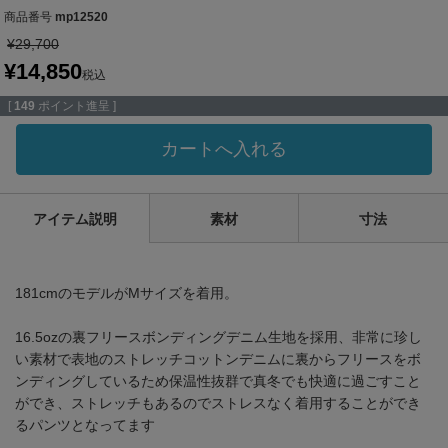
商品番号
mp12520
¥
29,700
¥
14,850
税込
[
149
ポイント進呈 ]
カートへ入れる
アイテム説明
素材
寸法
181cmのモデルがMサイズを着用。
16.5ozの裏フリースボンディングデニム生地を採用、非常に珍し
い素材で表地のストレッチコットンデニムに裏からフリースをボ
ンディングしているため保温性抜群で真冬でも快適に過ごすこと
ができ、ストレッチもあるのでストレスなく着用することができ
るパンツとなってます