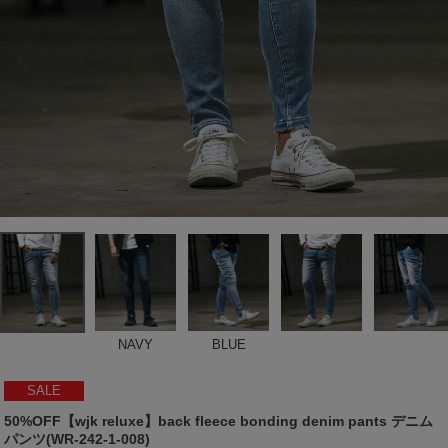
NAVY
BLUE
SALE
50%OFF【wjk reluxe】back fleece bonding denim pants デニム
パンツ(WR-242-1-008)