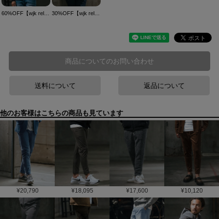
60%OFF【wjk reluxe】heavy waffle henley neck cut sew カットソー(WR-242-1-024)
30%OFF【wjk reluxe】heavy waffle 1B no collar jacket ノーカラージャケット(WR-242-1-004)
商品についてのお問い合わせ
送料について
返品について
他のお客様はこちらの商品も見ています
¥
20,790
¥
18,095
¥
17,600
¥
10,120