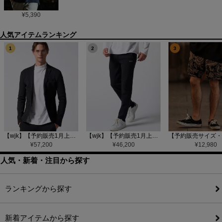
¥
5,390
1
2
3
【wjk】【予約販売1月上旬～中旬入荷】function knit jacket(jacquard check) ニットジャケット(207 mw08j)
【wjk】【予約販売1月上旬～中旬入荷】function knit easy slacks(jacquard check) ニットイージーパンツ(504 mw08j)
¥
57,200
¥
46,200
¥
12,980
人気・新着・注目から探す
ランキングから探す
新着アイテムから探す