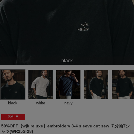
black
black
white
navy
SALE
50%OFF【wjk reluxe】embroidery 3-4 sleeve cut sew ７分袖Tシ
ャツ(WR25S-28)