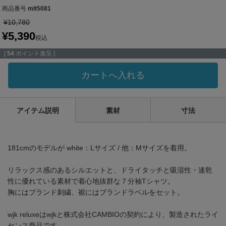
商品番号
mlt5081
¥
10,780
¥
5,390
税込
[
54
ポイント進呈 ]
カートへ入れる
アイテム説明
素材
寸法
181cmのモデルが white：Lサイズ / 他：Mサイズを着用。
リラックス感のあるシルエットと、ドライタッチと吸湿性・速乾
性に優れている素材で着心地抜群な７分袖Tシャツ。
胸にはブランド刺繍、裾にはブランドラベルをセット。
wjk reluxeはwjkと株式会社CAMBIOの契約により、製造されたライ
センス商品です。