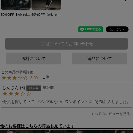
50%OFF【wjk reluxe】ripstop cargo easy pants カーゴパンツ(WR25S-03)
50%OFF【wjk reluxe】cardboard knit skinny pants スキニーパンツ(WR25S-14)
商品についてのお問い合わせ
送料について
返品について
1
3.00
じん
6
非公開
購入者
7分丈を探していて、シンプルな中にワンポイントロゴが気に入りました。
すべてのレビューを見る
他のお客様はこちらの商品も見ています