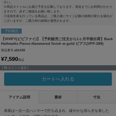
さい。
※商品タイトルにお届け予定を記載しております。発送までにお時間がかかり
ますので、必ずご確認をお願い致します。
※追加生産を行っている商品は、ご購入後にサイト記載の納期が変わる場合が
ございますが、ご購入時の納期が適用されます。
予約商品
【VIVIFY(ビビファイ)】【予約販売ご注文から1ヶ月半後出荷】Back
Hallmarks Pierce-Hammered finish w-gold ピアス(VFP-289)
商品番号
ab1430
¥
7,590
税込
[
76
ポイント進呈 ]
カートへ入れる
アイテム説明
素材
寸法
表面は一点一点ハンマーで打ち込まれ、緩やかな揺らぎを表した