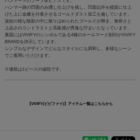
ハンマードのフープ状ピアスです。
ハンマー跡の凹面のみ燻し仕上げを残し、凹面以外を鏡面に仕上
げた上に金鑞を付着させるゴールドダスト加工を施しています。
波紋の様な陰影の中に散りばめられたゴールドが輝き、無骨さと
上品さのコントラストと高級感が秀逸な佇まいとなっています。
裏面にはVIVIFYのシンボルである4種のホールマーク刻印がVIVIFY
BRANDを誇示しています。
シンプルなデザインでどんなスタイルにも調和し、多様なシーン
でご着用いただけます。
※価格は1ピースの値段です。
【VIVIFY(ビビファイ)】アイテム一覧はこちらから