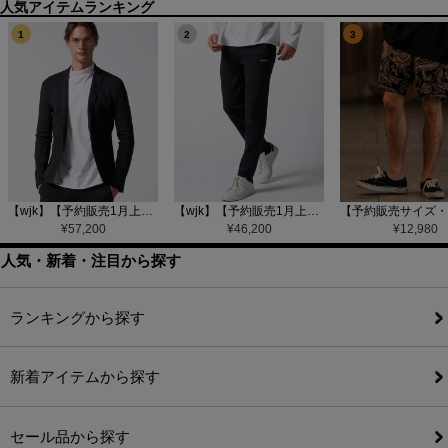
1
2
3
【wjk】【予約販売1月上旬～中旬入荷】function knit jacket(jacquard check) ニットジャケット(207 mw08j)
【wjk】【予約販売1月上旬～中旬入荷】function knit easy slacks(jacquard check) ニットイージーパンツ(504 mw08j)
¥
57,200
¥
46,200
¥
12,980
人気・新着・注目から探す
ランキングから探す
新着アイテムから探す
セール品から探す