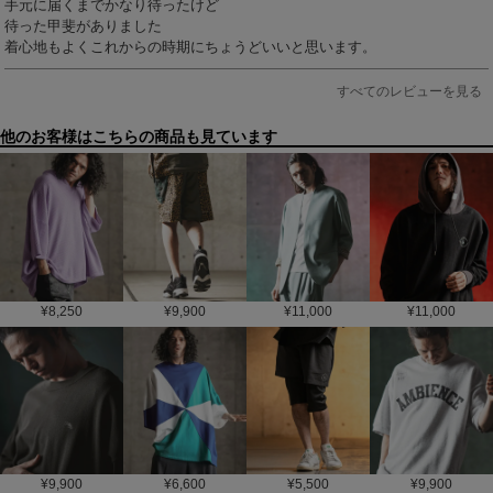
手元に届くまでかなり待ったけど

待った甲斐がありました

着心地もよくこれからの時期にちょうどいいと思います。
すべてのレビューを見る
他のお客様はこちらの商品も見ています
¥
8,250
¥
9,900
¥
11,000
¥
11,000
¥
9,900
¥
6,600
¥
5,500
¥
9,900