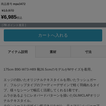
商品番号
mpa3472
¥
13,970
¥
6,985
税込
[
70
ポイント進呈 ]
カートへ入れる
アイテム説明
素材
寸法
175cm B90-W73-H89 靴26.5cmのモデルがMサイズを着用。
エッジの効いたオリジナルテキスタイルを用いたラッシュガー
ド、フルジップタイプのフーディーデザインで軽く羽織れるタイ
プ、様々なシーンで幅広く活躍してくれる1着です。
ムラがあるようにレオパードパターンを描いたGLIMCLAPオリジ
ナルテキスタイル。
タウンユースなデザイン性でありながら、元々マリンレジャーア