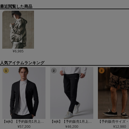
最近閲覧した商品
¥
6,985
1
2
3
【wjk】【予約販売1月上旬～中旬入荷】function knit jacket(jacquard check) ニットジャケット(207 mw08j)
【wjk】【予約販売1月上旬～中旬入荷】function knit easy slacks(jacquard check) ニットイージーパンツ(504 mw08j)
¥
57,200
¥
46,200
¥
12,980