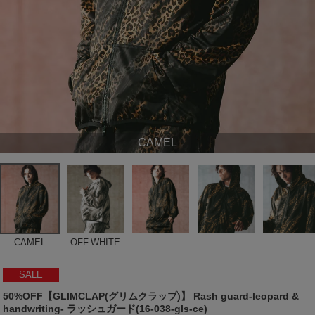
CAMEL
CAMEL
OFF.WHITE
SALE
50%OFF【GLIMCLAP(グリムクラップ)】 Rash guard-leopard &
handwriting- ラッシュガード(16-038-gls-ce)