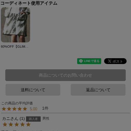
コーディネート使用アイテム
60%OFF【GLIMCLAP(グリムクラップ)】Amphibious shorts-leopard & handwriting- 水陸両用ショーツ(16-037-gls-ce)
商品についてのお問い合わせ
送料について
返品について
1
5.00
カニ
1
男性
購入者