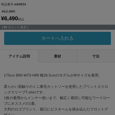
商品番号
mlt4934
¥
12,980
¥
6,490
税込
[
65
ポイント進呈 ]
カートへ入れる
アイテム説明
素材
寸法
175cm B90-W73-H89 靴26.5cmのモデルがMサイズを着用。
柔らかい肌触りのミニ裏毛カットソーを使用したプリント入りロ
ングスリーブT-shirtです。
1枚の着用からインナー使いまで、幅広く着回し可能なワードロー
ブにオススメの1着。
大判のロゴプリント、裾口にピスネームを挟み込んだフロントデ
ザイン。