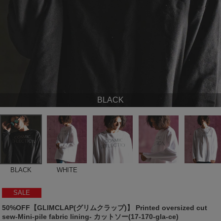
BLACK
BLACK
WHITE
SALE
50%OFF【GLIMCLAP(グリムクラップ)】 Printed oversized cut
sew-Mini-pile fabric lining- カットソー(17-170-gla-ce)