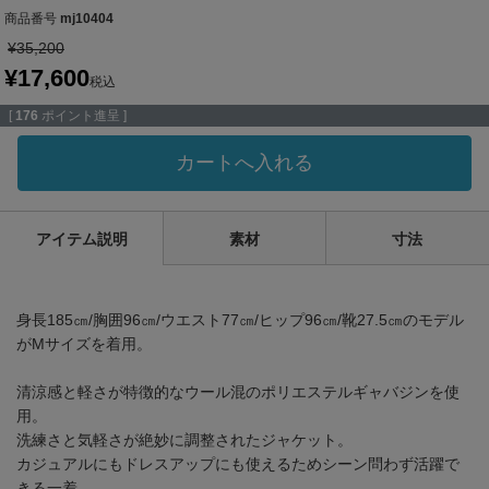
商品番号
mj10404
¥
35,200
¥
17,600
税込
[
176
ポイント進呈 ]
カートへ入れる
アイテム説明
素材
寸法
身長185㎝/胸囲96㎝/ウエスト77㎝/ヒップ96㎝/靴27.5㎝のモデル
がMサイズを着用。
清涼感と軽さが特徴的なウール混のポリエステルギャバジンを使
用。
洗練さと気軽さが絶妙に調整されたジャケット。
カジュアルにもドレスアップにも使えるためシーン問わず活躍で
きる一着。