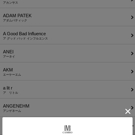
アカンサス
ADAM PATEK
アダムパティック
A Good Bad Influence
ア グッド バッド インフルエンス
ANEI
アーネイ
AKM
エーケーエム
a lit r
ア リトル
ANGENEHM
アンゲネーム
ATTACHMENT
アタッチメント