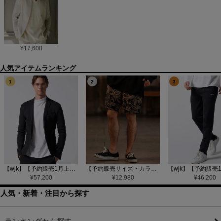
¥
17,600
1
2
3
【wjk】【予約販売1月上旬～中旬入荷】function knit jacket(jacquard check) ニットジャケット(207 mw08j)
【予約販売サイズ・カラーにより納期異なる】【CAMBIO(カンビオ)】Gobelin Short Pants ショートパンツ(CAM25SS-002)
¥
57,200
¥
12,980
¥
46,200
人気・新着・注目から探す