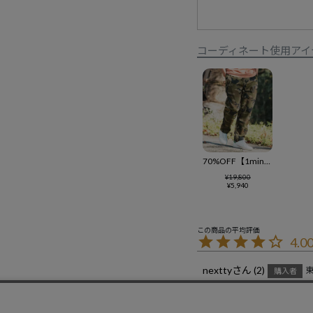
コーディネート使用アイ
70%OFF【1minute 1second(ワンミニットワンセカンド)】one logo nylon packable long pants パッカブルパンツ(1M24H290)
¥
19,800
¥
5,940
4.0
nextty
2
購入者
投稿日
2024/04/14