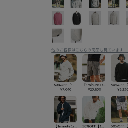
他のお客様はこちらの商品も見ています
60%OFF【1minute 1second(ワンミニットワンセカンド)】heather colour trainer スウェット(1M24H180)
【1minute 1second(ワンミニットワンセカンド)】summer tweed shorts イージーショートパンツ(1M26H140)
¥
7,040
¥
25,850
¥
8,25
【1minute 1second(ワンミニットワンセカンド)】coach jacket with 1M1S chenille embroidered patch コーチジャケット (1M26H180)
50%OFF【1minute 1second(ワンミニットワンセカンド)】10oz heart patch parka パーカー(1M24A160)