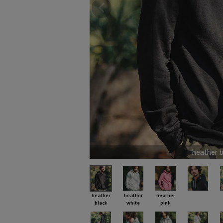
heather b
heather
heather
heather
black
white
pink