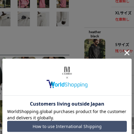
在庫無し
XLサイズ
在庫無し
heather
black
Sサイズ
残りわずか
Mサイズ
在庫無し
Lサイズ
在庫無し
50%OFF【1minute 1second(ワンミニットワンセカンド)】10oz heart patch trainer トレーナー(1M24A170)
60%OFF【1minute 1second(ワンミニットワンセカンド)】rip-stop switching snead jack スニードジャック(1M24H060)
30%OFF【1minute 1second(ワンミニットワンセカンド)】Mickey mouse - california print 12oz hooded parka パーカー(1M24F170)
0
¥
8,800
¥
16,940
XLサイズ
在庫無し
商品
50%OFF【1minute 1second(ワンミニットワンセカンド)】bandana pattern nylon cargo shorts カーゴショートパンツ(1M24H160)
70%OFF【1minute 1second(ワンミニットワンセカンド)】stretch nylon padding trainer トレーナー(1M23W020)
60%OFF【1minute 1second(ワンミニットワンセカンド)】1M1S camouflage hooded-parka パーカー(1M24F090)