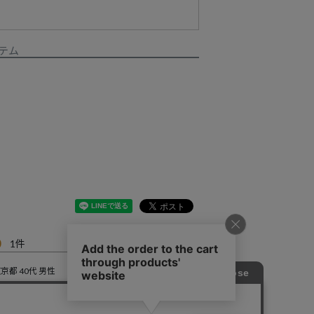
テム
0
1
東京都
40代
男性