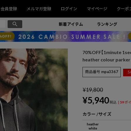
会員登録
メルマガ登録
ログイン
マイページ
クーポ
新着アイテム
ランキング
70%OFF【1minute 
heather colour par
商品番号
mpa3367
S
¥
19,800
¥
5,940
税込
[
59
ポイ
カラー
サイズ
heather
white