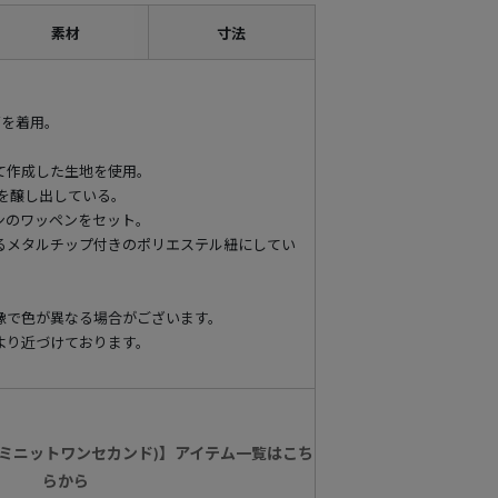
素材
寸法
ズを着用。
て作成した生地を使用。
情を醸し出している。
ンのワッペンをセット。
るメタルチップ付きのポリエステル紐にしてい
像で色が異なる場合がございます。
より近づけております。
nd(ワンミニットワンセカンド)】アイテム一覧はこち
らから