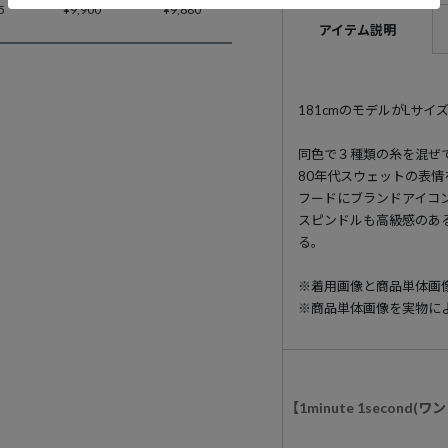
5
¥
9,900
¥
9,680
アイテム説明
181cmのモデルがLサイ
同色で３種類の糸を混ぜ
80年代スウェットの表
フードにブランドアイコ
スピンドルも高級感のあ
る。
※着用画像と商品単体画
※商品単体画像を実物に
【1minute 1seco