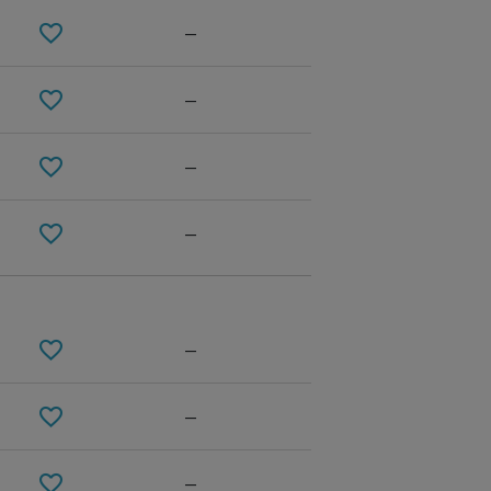
—
—
—
—
eather white
—
—
—