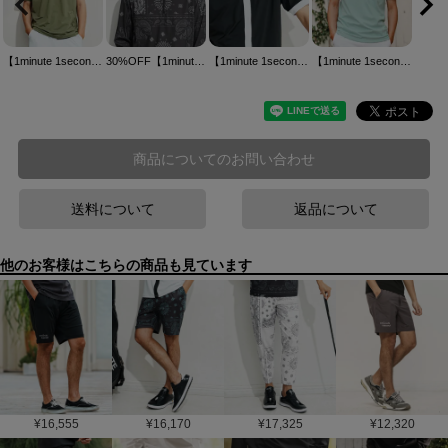
【1minute 1second(ワンミニットワンセカンド)】1 Pocket embroidery mock neck T (cool fabric) モックネックTシャツ(1M25N160)
30%OFF【1minute 1second(ワンミニットワンセカンド)】bandana pattern long sleeve zip mock neck ジップモックネックカットソー(1M25N100)
【1minute 1second(ワンミニットワンセカンド)】cool fabric line mock neck pullover モックネックカットソー(1M25N140)
【1minute 1second(ワンミニットワンセカンド)】Small bold print T-shirt Tシャツ(1M25N250)
商品についてのお問い合わせ
送料について
返品について
他のお客様はこちらの商品も見ています
¥
16,555
¥
16,170
¥
17,325
¥
12,320