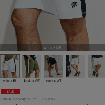
white x BK
white x BK
khaki x WT
black x WT
SALE
1minute 1second(ワンミニットワンセカンド)