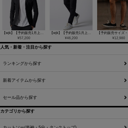
【wjk】【予約販売1月上旬～中旬入荷】function knit jacket(jacquard check) ニットジャケット(207 mw08j)
【wjk】【予約販売1月上旬～中旬入荷】function knit easy slacks(jacquard check) ニットイージーパンツ(504 mw08j)
¥
57,200
¥
46,200
¥
12,980
人気・新着・注目から探す
ランキングから探す
新着アイテムから探す
セール品から探す
カテゴリから探す
カットソー(半袖・5分・タンクトップ)