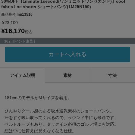
30%OFF【1minute 1second(ワンミニットワンセカンド)】cool
fabric line shorts ショートパンツ(1M25N150)
商品番号
mp13516
¥
23,100
¥
16,170
税込
[
162
ポイント進呈 ]
カートへ入れる
アイテム説明
素材
寸法
181cmのモデルがMサイズを着用。
ひんやりクール感のある吸水速乾素材のショートパンツ。
汗をすぐ吸い取ってくれるので、ラウンド中にも最適です。
ベルトループもあり、タックイン必須のゴルフ場にも対応。
紐は中に仕舞えば見えなくなる仕様。