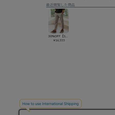
最近閲覧した商品
30%OFF【1minute 1second(ワンミニットワンセカンド)】 cool touch eazy pants with heart patch イージーパンツ(1M25H090)
¥
16,555