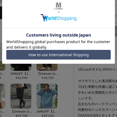
残りわずか
XLサイズ
残りわずか
商品
アイテム説明
181cmのモデルがMサ
30%OFF【1minute 1second(ワンミニットワンセカンド)】cool embroidery easy pants イージーパンツ(1M25N030)
30%OFF【1minute 1second(ワンミニットワンセカンド)】 ridge knitting zip parka with heart patch パーカー(1M25H180)
【1minute 1second(ワンミニットワンセカンド)】cardboard knit pants with heart patch イージーパンツ(1M26H200)
5
¥
16,940
¥
18,700
サラサラとした清涼感の
汗ばむ季節も快適に過ご
きれいめな雰囲気とゆと
しいです。
左太もものハートワッペ
同素材のバンドカラーシャツ
30%OFF【1minute 1second(ワンミニットワンセカンド)】ridge knitting shorts with heart patch ショートパンツ(1M25H190)
【1minute 1second(ワンミニットワンセカンド)】cable knit pants with heart patch イージーパンツ(1M25F070)
30%OFF【1minute 1second(ワンミニットワンセカンド)】heavy weight knit denim parka with print パーカー(1M24A070)
(1M25H100)とセッ
0
¥
29,700
¥
19,250