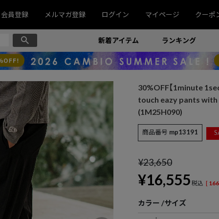
会員登録
メルマガ登録
ログイン
マイページ
クーポ
新着アイテム
ランキング
30%OFF【1minute 1
touch eazy pants w
(1M25H090)
商品番号
mp13191
S
¥
23,650
¥
16,555
税込
[
166
カラー
サイズ