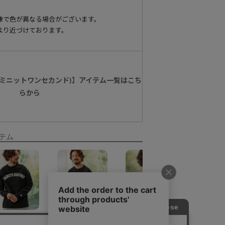
像で色が異なる場合がございます。
より近づけております。
nd(ワンミニットワンセカンド)】アイテム一覧はこち
らから
テム
【1minute 1second(ワンミニットワンセカンド)】Arch logo print long sleeve cut&sew カットソー(1M25H310)
50%OFF【1minute 1second(ワンミニットワンセカンド)】 monochrome flower logo print dry cotton cut&sew ラグランカットソー(1M25H230)
50%OFF【1minute 1second(ワンミニットワンセカンド)】thermal henley neck long sleeve cut&sew with cursive embroidery カットソー(1M25H320)