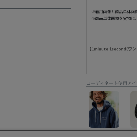
※着用画像と商品単体画
※商品単体画像を実物に
【1minute 1seco
コーディネート使用アイ
【1minute 1second(ワンミニットワンセカンド)】11oz heavy weight pigment parka パーカー(1M25H300)