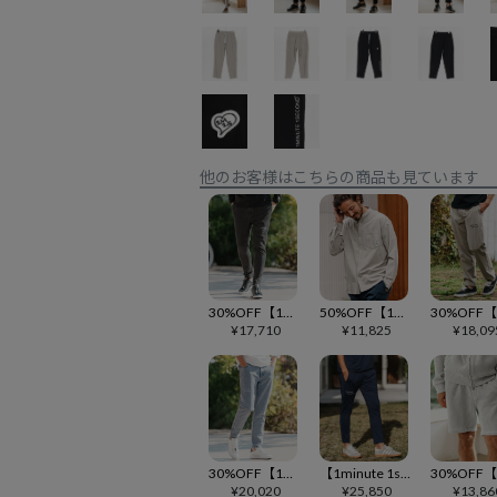
他のお客様はこちらの商品も見ています
30%OFF【1minute 1second(ワンミニットワンセカンド)】Denim eazy pants with aging treatment デニムイージーパンツ(1M25H040)
50%OFF【1minute 1second(ワンミニットワンセカンド)】cool touch band collar shirts with heart patch バンドカラーシャツ(1M25H080)
¥
17,710
¥
11,825
¥
18,09
30%OFF【1minute 1second(ワンミニットワンセカンド)】Denim pants with aging treatment デニムパンツ(1M25H020)
【1minute 1second(ワンミニットワンセカンド)】heart embroidery high stretch fabric pants イージーパンツ(1M26H070)
¥
20,020
¥
25,850
¥
13,86