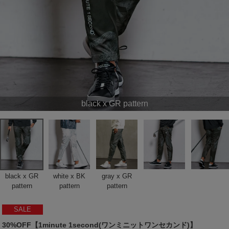
black x GR pattern
black x GR
white x BK
gray x GR
pattern
pattern
pattern
SALE
30%OFF【1minute 1second(ワンミニットワンセカンド)】