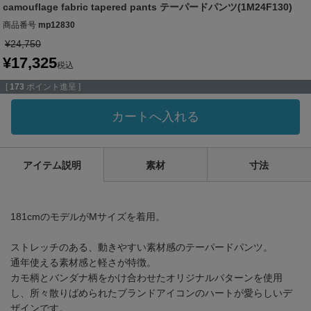
camouflage fabric tapered pants テーパードパンツ(1M24F130)
商品番号
mp12830
¥
24,750
¥
17,325
税込
[
173
ポイント進呈 ]
カートへ入れる
アイテム説明
素材
寸法
181cmのモデルがMサイズを着用。
ストレッチのある、動きやすい素材感のテーパードパンツ。
通年使える素材感と軽さが特徴。
カモ柄とバンダナ柄をかけ合わせたオリジナルパターンを使用
し、所々散りばめられたブランドアイコンのハートが愛らしいデ
ザインです。