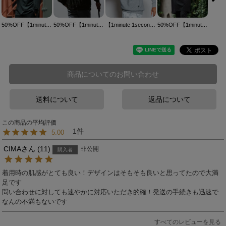
50%OFF【1minute 1second(ワンミニットワンセカンド)】 cursive print zip high neck long sleeve cut sew カットソー(1M24F150)
50%OFF【1minute 1second(ワンミニットワンセカンド)】camouflage fabric zip high neck long sleeve P-O カットソー(1M24F140)
【1minute 1second(ワンミニットワンセカンド)】heart patch cardboard knit hooded parka パーカー(1M24F220)
50%OFF【1minute 1second(ワンミニットワンセカンド)】cursive embroidery bal collar coat ステンカラーコート(1M24F060)
商品についてのお問い合わせ
送料について
返品について
1
5.00
CIMA
11
非公開
購入者
着用時の肌感がとても良い！デザインはそもそも良いと思ってたので大満
足です

問い合わせに対しても速やかに対応いただき的確！発送の手続きも迅速で
なんの不満もないです
すべてのレビューを見る