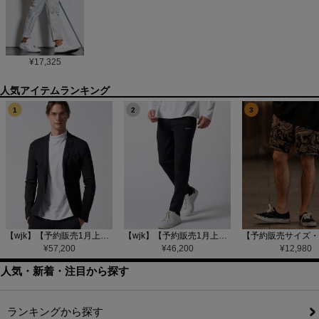
¥
17,325
1
2
3
【wjk】【予約販売1月上旬～中旬入荷】function knit jacket(jacquard check) ニットジャケット(207 mw08j)
【wjk】【予約販売1月上旬～中旬入荷】function knit easy slacks(jacquard check) ニットイージーパンツ(504 mw08j)
¥
57,200
¥
46,200
¥
12,980
人気・新着・注目から探す
ランキングから探す