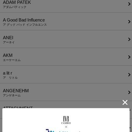
ADAM PATEK
アダムパティック
A Good Bad Influence
ア グッド バッド インフルエンス
ANEI
アーネイ
AKM
エーケーエム
a lit r
ア リトル
ANGENEHM
アンゲネーム
ATTACHMENT
アタッチメント
AUI NITE
アウィナイト