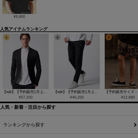
¥
9,900
1
2
3
【wjk】【予約販売1月上旬～中旬入荷】function knit jacket(jacquard check) ニットジャケット(207 mw08j)
【wjk】【予約販売1月上旬～中旬入荷】function knit easy slacks(jacquard check) ニットイージーパンツ(504 mw08j)
¥
57,200
¥
46,200
¥
12,980
人気・新着・注目から探す
ランキングから探す