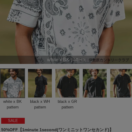
white x BK pattern
white x BK
black x WH
black x GR
pattern
pattern
pattern
SALE
50%OFF【1minute 1second(ワンミニットワンセカンド)】