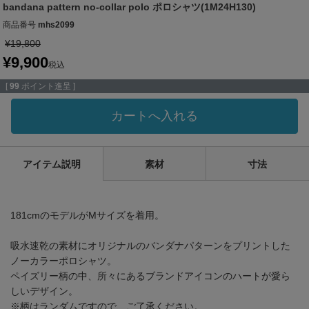
bandana pattern no-collar polo ポロシャツ(1M24H130)
商品番号
mhs2099
¥
19,800
¥
9,900
税込
[
99
ポイント進呈 ]
カートへ入れる
アイテム説明
素材
寸法
181cmのモデルがMサイズを着用。
吸水速乾の素材にオリジナルのバンダナパターンをプリントした
ノーカラーポロシャツ。
ペイズリー柄の中、所々にあるブランドアイコンのハートが愛ら
しいデザイン。
※柄はランダムですので、ご了承ください。