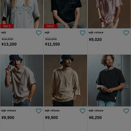
SALE
SALE
wjk
wjk
wjk reluxe
¥
16,500
¥
16,500
¥
9,020
¥
13,200
¥
11,550
wjk reluxe
wjk reluxe
wjk reluxe
¥
9,900
¥
9,900
¥
8,250