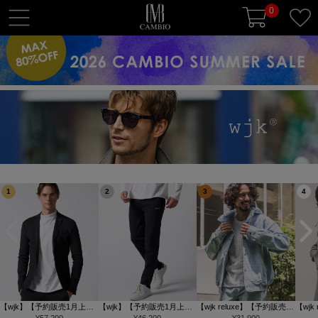
0
t
o
g
g
l
e
n
a
v
i
g
1
2
3
4
a
t
i
o
n
【wjk】【予約販売1月上旬
【wjk】【予約販売1月上旬
【wjk reluxe】【予約販売10
【wjk