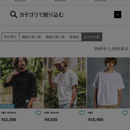
～中旬入荷】function knit ja
¥
57,200
～中旬入荷】function knit e
¥
46,200
月下旬～11月上旬入荷】 D
¥
31,900
月下旬
cket(jacquard check) ニッ
asy slacks(jacquard check)
enim Hoodie デニムパーカ
ouble
トジャケット(207 mw08j)
ニットイージーパンツ(504
ー(WR26W-18)
(WR26
mw08j)
並び替え
価格が安い順
価格が高い順
新着順
おすすめ順
35
件中
1
-
35
件表示
予約商品
wjk reluxe
wjk reluxe
wjk
¥
11,550
¥
9,020
¥
15,400