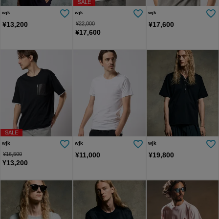
SALE
wjk
wjk
wjk
¥
13,200
¥
22,000
¥
17,600
¥
17,600
SALE
wjk
wjk
wjk
¥
16,500
¥
11,000
¥
19,800
¥
13,200