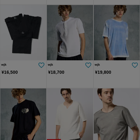
wjk
wjk
wjk
¥
16,500
¥
18,700
¥
19,800