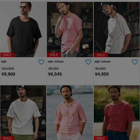
SALE
SALE
SALE
wjk
wjk reluxe
wjk reluxe
¥
19,800
¥
9,350
¥
9,900
¥
9,900
¥
6,545
¥
4,950
SALE
SALE