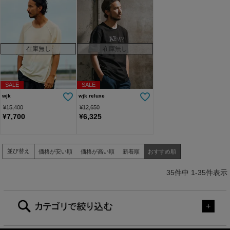
在庫無し
在庫無し
SALE
SALE
wjk
wjk reluxe
¥
15,400
¥
12,650
¥
7,700
¥
6,325
並び替え
価格が安い順
価格が高い順
新着順
おすすめ順
35
件中
1
-
35
件表示