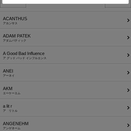
ACANTHUS
アカンサス
ADAM PATEK
アダムパティック
A Good Bad Influence
ア グッド バッド インフルエンス
ANEI
アーネイ
AKM
エーケーエム
a lit r
ア リトル
ANGENEHM
アンゲネーム