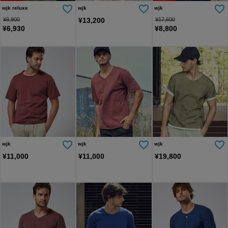
wjk reluxe
wjk
wjk
¥
9,900
¥
13,200
¥
17,600
¥
6,930
¥
8,800
wjk
wjk
wjk
¥
11,000
¥
11,000
¥
19,800