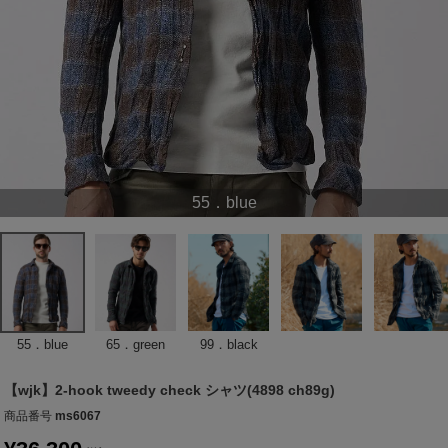
55．blue
55．blue
65．green
99．black
【wjk】2-hook tweedy check シャツ(4898 ch89g)
商品番号
ms6067