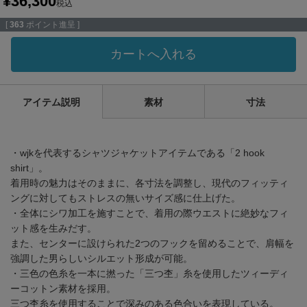
¥
36,300
税込
[
363
ポイント進呈 ]
カートへ入れる
アイテム説明
素材
寸法
・wjkを代表するシャツジャケットアイテムである「2 hook
shirt」。
着用時の魅力はそのままに、各寸法を調整し、現代のフィッティ
ングに対してもストレスの無いサイズ感に仕上げた。
・全体にシワ加工を施すことで、着用の際ウエストに絶妙なフィ
ット感を生みだす。
また、センターに設けられた2つのフックを留めることで、肩幅を
強調した男らしいシルエット形成が可能。
・三色の色糸を一本に撚った「三つ杢」糸を使用したツィーディ
ーコットン素材を採用。
三つ杢糸を使用することで深みのある色合いを表現している。