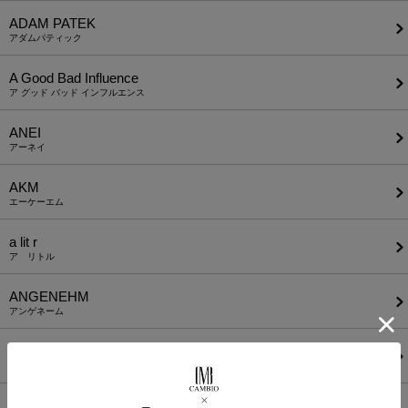
ADAM PATEK
アダムパティック
A Good Bad Influence
ア グッド バッド インフルエンス
ANEI
アーネイ
AKM
エーケーエム
a lit r
ア リトル
ANGENEHM
アンゲネーム
ATTACHMENT
アタッチメント
AUI NITE