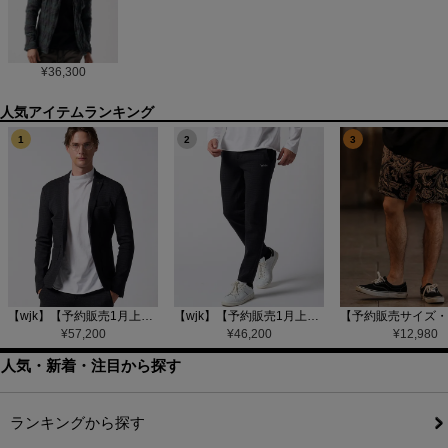
¥
36,300
1
2
3
【wjk】【予約販売1月上旬～中旬入荷】function knit jacket(jacquard check) ニットジャケット(207 mw08j)
【wjk】【予約販売1月上旬～中旬入荷】function knit easy slacks(jacquard check) ニットイージーパンツ(504 mw08j)
¥
57,200
¥
46,200
¥
12,980
人気・新着・注目から探す
ランキングから探す