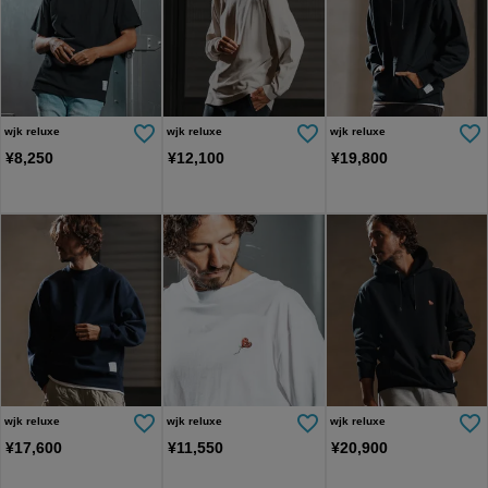
wjk reluxe
wjk reluxe
wjk reluxe
¥
8,250
¥
12,100
¥
19,800
wjk reluxe
wjk reluxe
wjk reluxe
¥
17,600
¥
11,550
¥
20,900