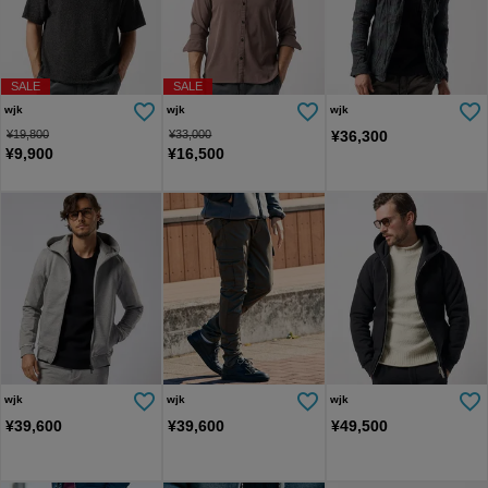
SALE
SALE
wjk
wjk
wjk
¥
19,800
¥
33,000
¥
36,300
¥
9,900
¥
16,500
wjk
wjk
wjk
¥
39,600
¥
39,600
¥
49,500