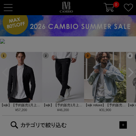
0
t
o
g
g
l
e
n
1
2
3
4
a
v
i
g
a
t
i
【wjk】【予約販売1月上旬
【wjk】【予約販売1月上旬
【wjk reluxe】【予約販売10
【wjk
～中旬入荷】function knit ja
¥
57,200
～中旬入荷】function knit e
¥
46,200
月下旬～11月上旬入荷】 D
¥
31,900
月下旬
o
cket(jacquard check) ニッ
asy slacks(jacquard check)
enim Hoodie デニムパーカ
ouble
n
トジャケット(207 mw08j)
ニットイージーパンツ(504
ー(WR26W-18)
(WR26
mw08j)