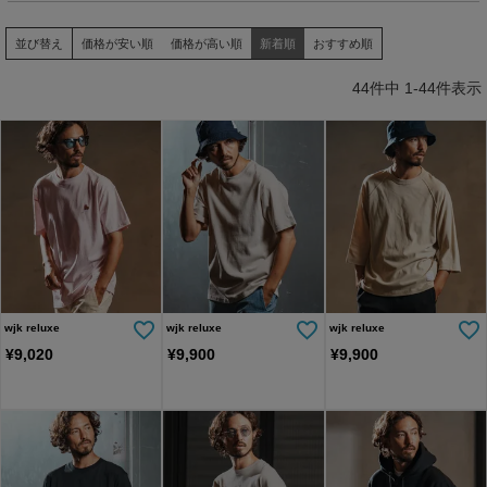
並び替え
価格が安い順
価格が高い順
新着順
おすすめ順
44
件中
1
-
44
件表示
wjk reluxe
wjk reluxe
wjk reluxe
¥
9,020
¥
9,900
¥
9,900