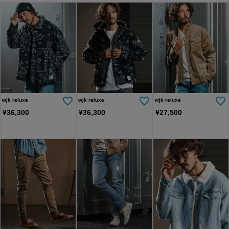
wjk reluxe
wjk reluxe
wjk reluxe
¥
36,300
¥
36,300
¥
27,500