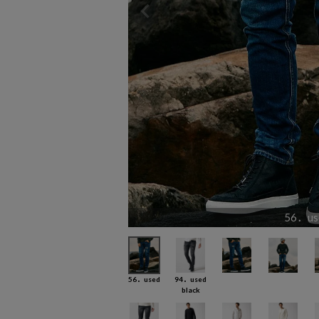
56．us
56．used
94．used
black