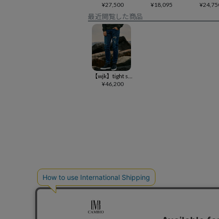
¥
27,500
¥
18,095
¥
24,75
最近閲覧した商品
【wjk】tight straight selvedge denim(used) デニムパンツ(5182 dn88e)
¥
46,200