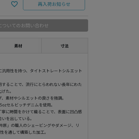
再入荷お知らせ
についてのお問い合わせ
素材
寸法
に汎用性を持つ、タイトストレートシルエット
用することで、流行にとらわれない長年にわた
上げた。
ず、素材やシルエットの良さを強調。
.5ozセルビッチデニムを使用。
丁寧に時間をかけて織ることで、表面に凹凸感
合いを出している。
「井原」の職人のシェービングやダメージ、リ
感性を通して構築した加工。