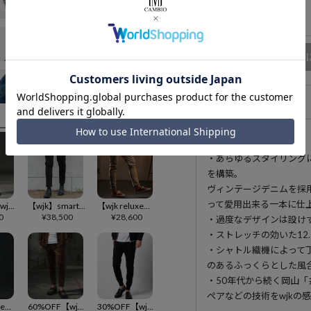
XLサイズ
在庫無し
商品
アイテム説明
・あらゆるスタイリング
を構築。
ヴィンテージデニムを採
って愛用出来る一本に仕
50%OFF【wjk reluxe】back fleece bonding denim pants デニムパンツ(WR-242-1-008)
【wjk】smart pin-tuck slacks イージースラックス(5997 cj31c)
【wjk reluxe】stretch corduroy slim pants スリムパンツ(WR25W-21)
0
¥
38,500
¥
28,600
・過度なデザインは設け
・ストレッチの効いた12
・シャトル織機によって
のあるふっくらとした風
・50年代から続く岡山
ペアなどの技術をwjkの
【wjk reluxe】linen like shorts ショートパンツ(WR26S-16)
60%OFF【wjk reluxe】corduroy pants コーデュロイパンツ(WR-242-1-020)
30%OFF【wjk】basic rib sweat pants スウェットパンツ(5217 cj31h)