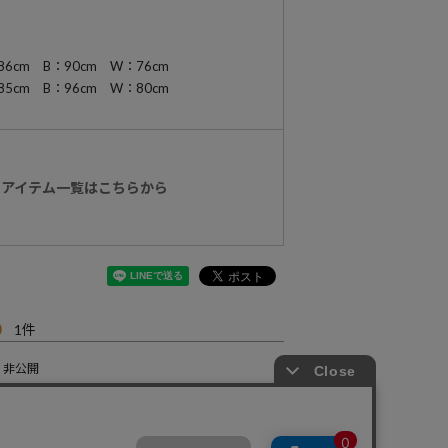
cm B：90cm W：76cm
cm B：96cm W：80cm
k】アイテム一覧はこちらから
0
1
非公開
スリムストレートを探していましたが、サイズ感も生地感も気に入りました。適度なストレッチが生地なのでストレスもなく履きやすいデニムです。