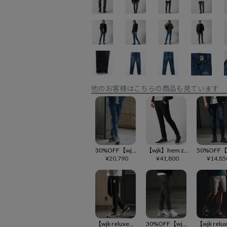
他のお客様はこちらの商品も見ています
30%OFF【wjk reluxe】stretch slub denim hem zip pants デニムパンツ(WR-242-1-007)
【wjk】hem zip seam pants ジップパンツ(5183 hj17e)
¥
20,790
¥
41,800
¥
14,85
【wjk reluxe】cardboard straight pants ストレートパンツ(WR25W-13)
30%OFF【wjk reluxe】back fleece bonding stretch nylon pants ナイロンパンツ(WR-242-1-022)