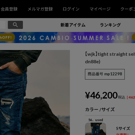
会員登録
メルマガ登録
ログイン
マイページ
クーポ
新着アイテム
ランキング
【wjk】tight straight
dn88e)
商品番号
mp12298
¥
46,200
税込
[
462
カラー
サイズ
56．used
Sサイズ
在庫無し