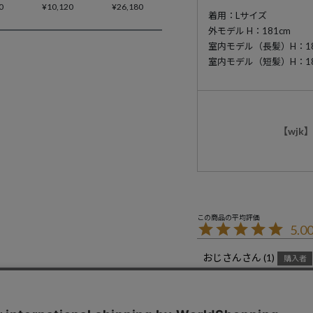
0
¥
10,120
¥
26,180
着用：Lサイズ
外モデル H：181cm
室内モデル（長髪）H：186
室内モデル（短髪）H：185
【wj
5.0
おじさん
1
購入者
投稿日
2024/10/24