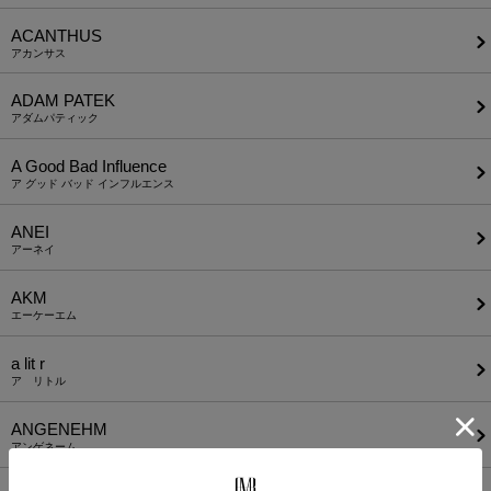
ACANTHUS
アカンサス
ADAM PATEK
アダムパティック
A Good Bad Influence
ア グッド バッド インフルエンス
ANEI
アーネイ
AKM
エーケーエム
a lit r
ア リトル
ANGENEHM
アンゲネーム