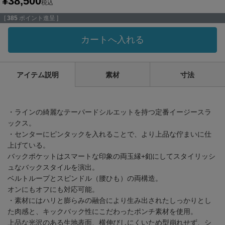
¥
38,500
税込
[
385
ポイント進呈 ]
カートへ入れる
アイテム説明
素材
寸法
・ラインの綺麗なテーパードシルエットを持つ定番イージースラ
ックス。
・センターにピンタックを入れることで、より上品な佇まいに仕
上げている。
バックポケットはスマートな印象の両玉縁+釦にしてスタイリッシ
ュなバックスタイルを演出。
ベルトループとスピンドル（腰ひも）の両構造。
オンにもオフにも対応可能。
・素材にはハリと膨らみの融合により生み出されたしっかりとし
た肉感と、キックバック性にこだわったポンチ素材を使用。
上品な光沢のある生地表面、横伸びしにくいため型崩れせず、シ