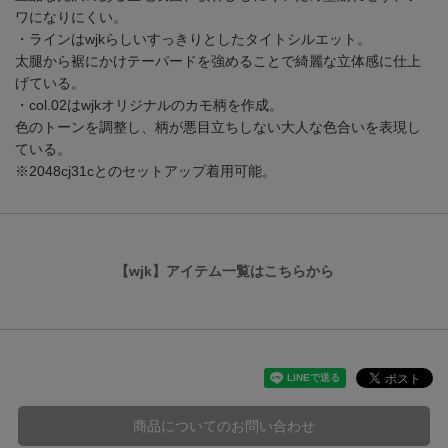
ワになりにくい。
・ラインはwjkらしいすっきりとしたタイトシルエット。
太腿から裾にかけテーパードを強めることで綺麗な立体感に仕上
げている。
・col.02はwjkオリジナルのカモ柄を作成。
色のトーンを調整し、柄が悪目立ちしない大人な色合いを表現し
ている。
※2048cj31cとのセットアップ着用可能。
【wjk】アイテム一覧はこちらから
商品についてのお問い合わせ