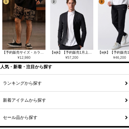
1
2
3
【予約販売サイズ・カラーにより納期異なる】【CAMBIO(カンビオ)】Gobelin Short Pants ショートパンツ(CAM25SS-002)
【wjk】【予約販売1月上旬～中旬入荷】function knit jacket(jacquard check) ニットジャケット(207 mw08j)
¥
12,980
¥
57,200
¥
46,200
人気・新着・注目から探す
ランキングから探す
新着アイテムから探す
セール品から探す