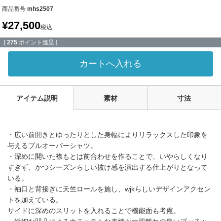
商品番号
mhs2507
¥
27,500
税込
[
275
ポイント進呈 ]
カートへ入れる
アイテム説明
素材
寸法
・広い前開きとゆったりとした身幅によりリラックスした印象を
与えるプルオーバーシャツ。
・深めに開いた襟もとは前合わせを作ることで、いやらしくなり
すぎず、かつシーズンらしい抜け感を演出する仕上がりとなって
いる。
・袖口と背接ぎに天竺ロールを施し、wjkらしいデザインアクセン
トを加えている。
サイドに深めのスリットを入れることで機能面も考慮。