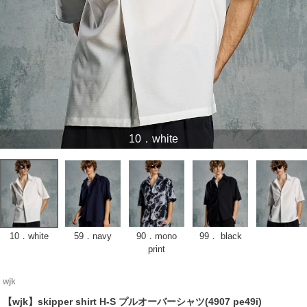
10．white
10．white
59．navy
90．mono
99． black
print
wjk
【wjk】skipper shirt H-S プルオーバーシャツ(4907 pe49i)