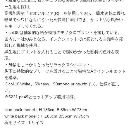
・繊細な凹凸によるナチュラルな表情かつ肌離れの良いブッチャ
ー生地を採用。
高機能素材「セオアルファ(R)」を使用しており、吸水速乾に優れ
軽量でシワになりにくいため快適に着用でき、かつ上品な風合い
をキープしてくれる。
・col.90は抽象的な柄が特徴のモノクロプリントを施している。
国内に一社のみとなる、インクジェットでは初となる白顔料を搭
載した機械を使用。
黒生地にプリントを入れることで靄のかかった独特の色味を表
現。
・身幅をしっかりとったリラックスシルエット。
胸下に特徴的なプリーツを設けることで独特なAラインシルエット
を構築。
※col.10/white、59/navy、90/mono printのサイズ、仕様が正し
い。
※5221 pe49とセットアップ着用可能。
blue back model：H:186cm B:89cm W:73cm
white back model：H:185cm B:95cm W:75cm
着用サイズ：Lサイズ