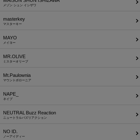
MAISON SHUN ISHIZAWA
メゾン シュン イシザワ
masterkey
マスターキー
MAYO
メイヨー
MR.OLIVE
ミスターオリーブ
Mt.Paulownia
マウントポローニア
NAPE_
ネイプ
NEUTRAL Buzz Reaction
ニュートラルバズリアクション
NO ID.
ノーアイディー