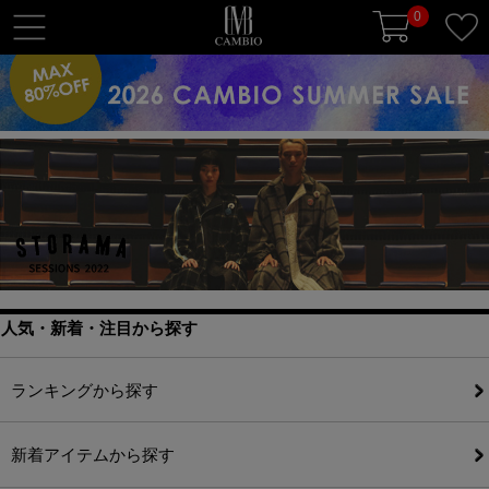
0
t
o
g
g
l
e
n
a
v
i
g
a
人気・新着・注目から探す
t
i
ランキングから探す
o
n
新着アイテムから探す