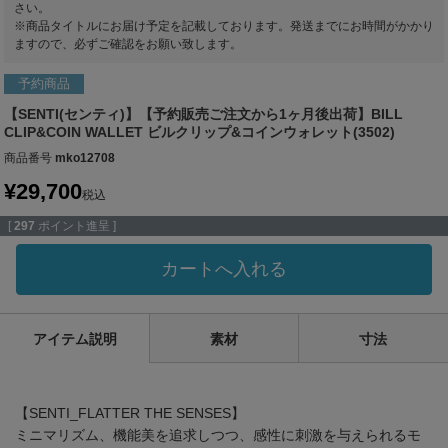
さい。
※商品タイトルにお届け予定を記載しております。発送までにお時間がかかり
ますので、必ずご確認をお願い致します。
予約商品
【SENTI(センティ)】【予約販売ご注文から1ヶ月後出荷】BILL
CLIP&COIN WALLET ビルクリップ&コインウォレット(3502)
商品番号
mko12708
¥
29,700
税込
[
297
ポイント進呈 ]
カートへ入れる
アイテム説明
素材
寸法
【SENTI_FLATTER THE SENSES】
ミニマリズム、機能美を追求しつつ、感性に刺激を与えられるモ