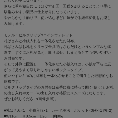
だわりの革になります。
さらに革を独自にモミほぐす加工・工程を加えることでより手に
馴染みやすい製品の仕上がりになっています。
やわらかな手触りで、使い込むほどに味がでる経年変化をお楽し
み頂けます。
モデル：ビルクリップ&コインウォレット
札ばさみと小銭入れを一体化させたお財布。
札ばさみはお札をクリップ金具ではさむだけというシンプルな構
造で、すぐにお札が見え、取り出せ、しまえるとても使いやすい
お財布です。
そして外側に配置し、一体化させた小銭入れは、小銭が平らに広
がって見やすく取り出しやすいボックスタイプ。
使いやすい2つのお財布を一体化させることで誕生した理想的なお
財布です。
ビルクリップタイプのお財布は左手に縦に持って開く(使う)とお札
の出し入れやカードの出し入れが格段にスムーズになります。
ぜひお試しください(画像参照)。
■札ばさみ×1 小銭入れ×1 カード段×6 ポケット×3(外×1 内×2)
■W11cm Ｈ8.5cm D2cm 約80g