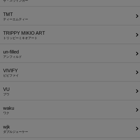
ザ・スウィンガー
TMT
ティーエムティー
TRIPPY MIKIO ART
トリッピーミキオアート
un-filled
アンフィルド
VIVIFY
ビビファイ
VU
ブウ
waku
ワク
wjk
ダブルジェーケー