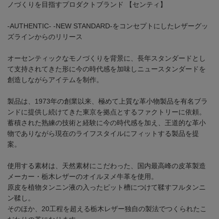
ノづくりを目指すプロダクトブランド 【センティ】
-AUTHENTIC- -NEW STANDARD-をコンセプトにしたレザーグッ
ズラインからのリリース
オーセンティックなモノづくりを背景に、長年スタンダードとし
て支持されてきた形に今の時代感を加味しニュースタンダードを
創造しながらアイテムを制作。
製品は、1973年の創業以来、極めて上質な革小物製品を有名ブラ
ンドに提供し続けてきた東京を拠点とするファクトリーに依頼。
蓄積された熟練の技術と経験に今の時代感を加え、王道的な革小
物でありながら現在のライフスタイルにフィットする製品を提
案。
使用する素材は、天然素材にこだわった、国内最高峰の皮革製造
メーカー・栃木レザーのオイルヌメ牛革を使用。
原皮を植物タンニン液の入ったピット槽につけて鞣すフルタンニ
ン鞣し。
そのほか、20工程を超える栃木レザー独自の製法でつくられたこ