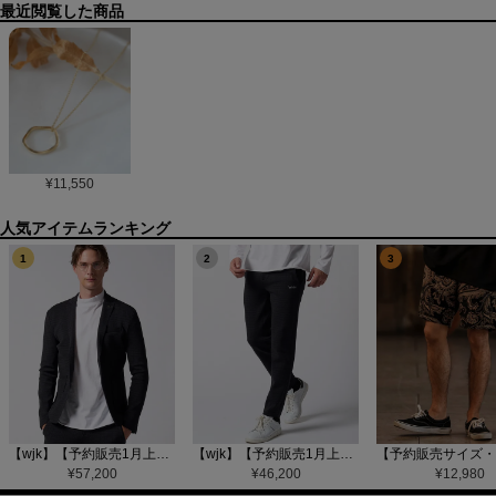
最近閲覧した商品
¥
11,550
1
2
3
【wjk】【予約販売1月上旬～中旬入荷】function knit jacket(jacquard check) ニットジャケット(207 mw08j)
【wjk】【予約販売1月上旬～中旬入荷】function knit easy slacks(jacquard check) ニットイージーパンツ(504 mw08j)
¥
57,200
¥
46,200
¥
12,980