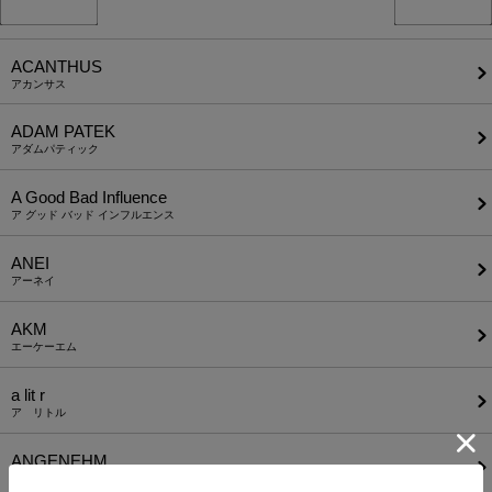
ACANTHUS
アカンサス
ADAM PATEK
アダムパティック
A Good Bad Influence
ア グッド バッド インフルエンス
ANEI
アーネイ
AKM
エーケーエム
a lit r
ア リトル
ANGENEHM
アンゲネーム