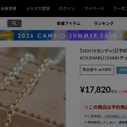
会員登録
メルマガ登録
ログイン
マイページ
クーポ
新着アイテム
ランキング
【SENTI(センティ)】
KOUMARU CHAIN チ
商品番号
an1803
予約
¥
17,820
税込
[
178
※この商品は予約商
※ご注文前に
【予約商品につ
※予約完売してしまい、通常