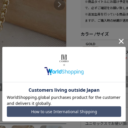
※商品タイトルにお届け予定
で、必ずご確認をお願い致し
※追加生産を行っている商品
ますが、ご購入時の納期が適
カラー
サイズ
GOLD
Freeサイ
残りわずか
商品
D
アイテム説明
ユニセックスでお使い頂