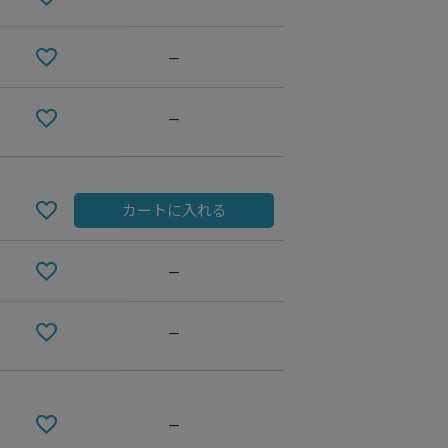
—
—
カートに入れる
—
—
—