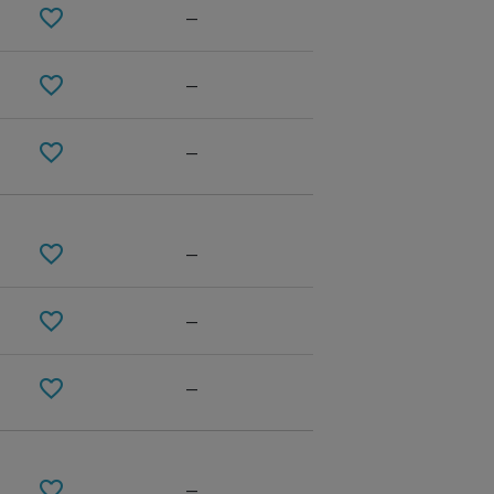
—
—
—
—
—
OFF WHITE
—
—