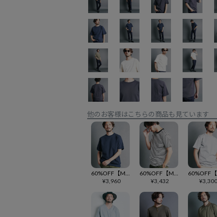
他のお客様はこちらの商品も見ています
60%OFF【Magine(マージン)】CTN SIDE RIB SWEAT C-N TEE スウェットTシャツ(2422-017)
60%OFF【Magine(マージン)】CTN BORDER C-N TEE S-S ボーダーTシャツ(2422-020)
¥
3,960
¥
3,432
¥
3,30