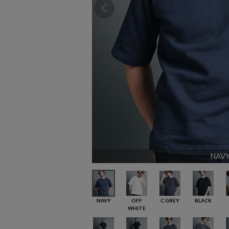
NAV
NAVY
OFF
C.GREY
BLACK
WHITE