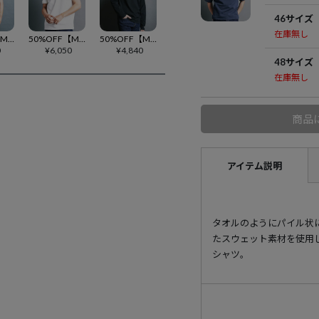
46サイズ
在庫無し
50%OFF【Magine(マージン)】CTN COMPACT SWEAT POLO S-S ポロシャツ(2522-006)
50%OFF【Magine(マージン)】 CTN MINI SWEAT POLO S-S ポロシャツ(2422-025)
50%OFF【Magine(マージン)】CTN EMBROIDERY FOOTBALL TEE L-S フットボールカットソー(2512-009)
0
¥
6,050
¥
4,840
48サイズ
在庫無し
商品
アイテム説明
タオルのようにパイル状
たスウェット素材を使用
シャツ。