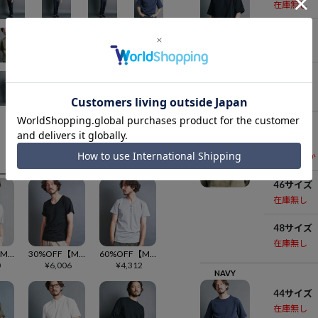
在庫無し
46サイズ
在庫無し
48サイズ
在庫無し
OLIVE
44サイズ
残りわずか
46サイズ
在庫無し
48サイズ
在庫無し
60%OFF【Magine(マージン)】COMPRESSION JERSEY C-N PKT TEE S-S Tシャツ(2422-010)
30%OFF【Magine(マージン)】SUPIMA CTN BASIC U-N TEE S-S Tシャツ(2522-015)
60%OFF【Magine(マージン)】BD CTN V-N HENLY S-S Tシャツ(2522-016)
0
¥
6,006
¥
4,312
NAVY
44サイズ
在庫無し