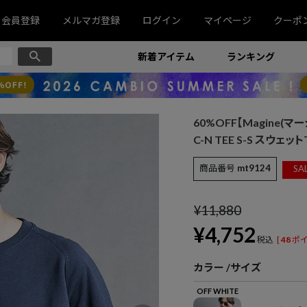
会員登録
メルマガ登録
ログイン
マイページ
クーポ
新着アイテム
ランキング
60%OFF【Magine(マー
C-N TEE S-S スウェット
商品番号
mt9124
SA
¥
11,880
¥
4,752
税込
[
48
ポイ
カラー
サイズ
OFF WHITE