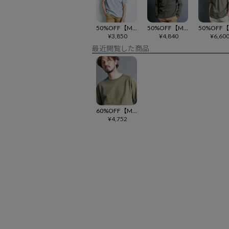
50%OFF【Magine(マージン)】CTN OPEN END HEAVY V-N TEE S-S VネックTシャツ(2522-009)
50%OFF【Magine(マージン)】CTN WAFFLE HENLY-N L-S ヘンリーネックカットソー(2412-014)
¥
3,850
¥
4,840
¥
6,60
最近閲覧した商品
60%OFF【Magine(マージン)】ORGANIC CTN SWEAT RAGLAN C-N TEE S-S スウェットTシャツ(2422-019)
¥
4,752