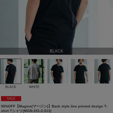
BLACK
BLACK
WHITE
SALE
50%OFF【Magine(マージン)】Back style line printed design T-
shirt Tシャツ(MGN-241-2-013)