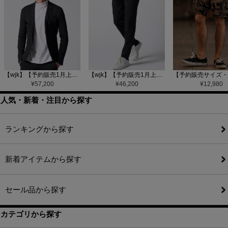
【wjk】【予約販売1月上旬～中旬入荷】function knit jacket(jacquard check) ニットジャケット(207 mw08j)
【wjk】【予約販売1月上旬～中旬入荷】function knit easy slacks(jacquard check) ニットイージーパンツ(504 mw08j)
¥
57,200
¥
46,200
¥
12,980
人気・新着・注目から探す
ランキングから探す
新着アイテムから探す
セール品から探す
カテゴリから探す