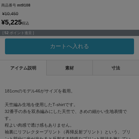
商品番号
mt9108
¥
10,450
¥
5,225
税込
[
52
ポイント進呈 ]
カートへ入れる
アイテム説明
素材
寸法
181cmのモデル46がサイズを着用。
天竺編み生地を使用したT-shirtです。
32番手の糸を双糸編みにした天竺で、きめの細かい生地表情で
す。
程よい肉感で透け感もありません。
袖裏にリフレクタープリント（再帰反射プリント）という、プリ
ント部分に光が当たると反射する特殊なプリント技法を施してい