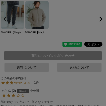
30%OFF【Magine(マージン)】Geometry Jacquard Jogger Pants ジョガーパンツ(MGN-242-022)
50%OFF【Magine(マージン)】3M Thinsulate Padding Stand Jacket スタンドカラージャケット(MGN-242-020)
商品についてのお問い合わせ
送料について
返品について
1
3.00
♂
2
非公開
購入者
気にはなってたので、何となくですが
