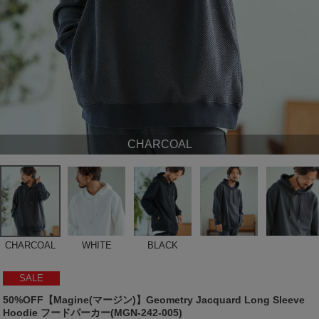
CHARCOAL
CHARCOAL
WHITE
BLACK
SALE
50%OFF【Magine(マージン)】Geometry Jacquard Long Sleeve
Hoodie フードパーカー(MGN-242-005)