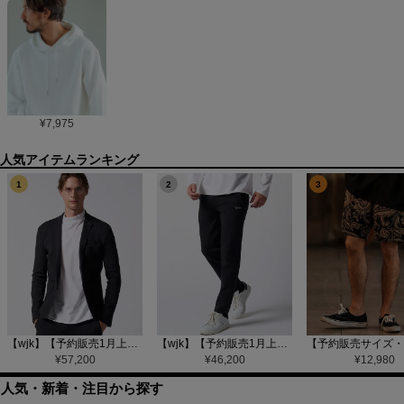
¥
7,975
1
2
3
【wjk】【予約販売1月上旬～中旬入荷】function knit jacket(jacquard check) ニットジャケット(207 mw08j)
【wjk】【予約販売1月上旬～中旬入荷】function knit easy slacks(jacquard check) ニットイージーパンツ(504 mw08j)
¥
57,200
¥
46,200
¥
12,980
人気・新着・注目から探す