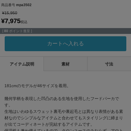
商品番号
mpa3502
¥
15,950
¥
7,975
税込
[
80
ポイント進呈 ]
カートへ入れる
アイテム説明
素材
寸法
181cmのモデルが46サイズを着用。
幾何学柄を表現した凹凸のある生地を使用したフードパーカで
す。
生地はいわゆるスウェット裏毛や裏起毛とは異なり表情がある素
材なのでシンプルなアイテムと合わせてもスタイリングに締まり
が出てコーディネートが完結するアイテムです。
保温性も兼ね備えているので、タウンユースのみならず、アウト