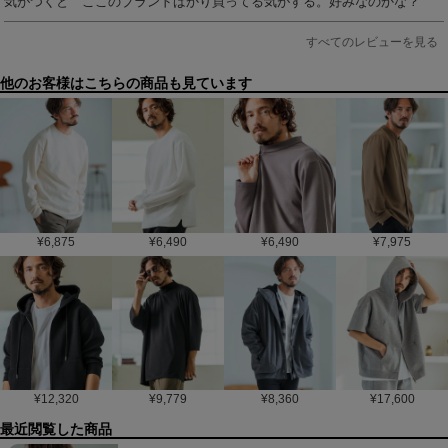
気がつくと　ここのブランドばかり買ってる気がする。好みなのかな？
すべてのレビューを見る
他のお客様はこちらの商品も見ています
¥
6,875
¥
6,490
¥
6,490
¥
7,975
¥
12,320
¥
9,779
¥
8,360
¥
17,600
最近閲覧した商品