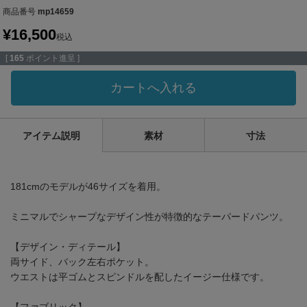
商品番号
mp14659
¥
16,500
税込
[
165
ポイント進呈 ]
カートへ入れる
アイテム説明
素材
寸法
181cmのモデルが46サイズを着用。
ミニマルでシャープなデザイン性が特徴的なテーパードパンツ。
【デザイン・ディテール】
両サイド、バック左右ポケット。
ウエストは平ゴムとスピンドルを配したイージー仕様です。