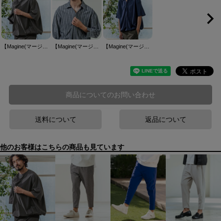
【Magine(マージン)】Nylon Stretch Ripstop Drawstring Hem Relax Fit T-Shirt Tシャツ(MGN-261-031)
【Magine(マージン)】Gauze Touch Stripe Skipper Polo Seven Sleeve Shirt 七分袖スキッパーポロシャツ(MGN-261-021)
【Magine(マージン)】Poly Knit Skipper Neck Relax Fit Polo Shirt ポロシャツ(MGN-261-005)
商品についてのお問い合わせ
送料について
返品について
他のお客様はこちらの商品も見ています