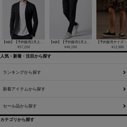
【wjk】【予約販売1月上旬～中旬入荷】function knit jacket(jacquard check) ニットジャケット(207 mw08j)
【wjk】【予約販売1月上旬～中旬入荷】function knit easy slacks(jacquard check) ニットイージーパンツ(504 mw08j)
¥
57,200
¥
46,200
¥
12,980
人気・新着・注目から探す
ランキングから探す
新着アイテムから探す
セール品から探す
カテゴリから探す