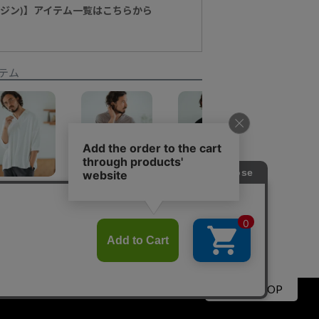
マージン)】アイテム一覧はこちらから
テム
30%OFF【Magine(マージン)】Deformed Waffle Jacquard Skipper Design Poloshirt ポロシャツ(MGN-252-003)
30%OFF【Magine(マージン)】Deep Tuck Skipper Design Pullover ポロシャツ(MGN-252-016)
30%OFF【Magine(マージン)】Textured Jacquard Fabric Raglan Sleeve T-shirt Tシャツ(MGN-252-006)
¥
14,850
¥
13,970
¥
12,100
¥
11,0
¥
10,395
¥
9,779
¥
8,470
¥
5,50
▲PAGE TOP