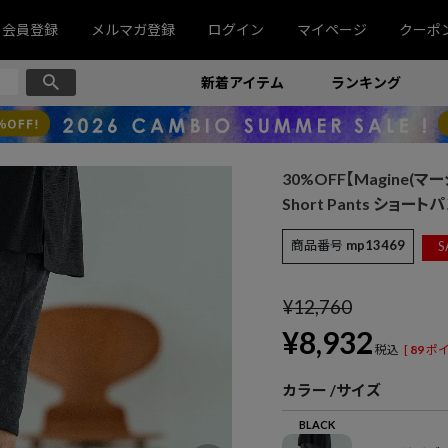
会員登録
メルマガ登録
ログイン
マイページ
クーポ
新着アイテム
ランキング
30%OFF【Magine(マージン
Short Pants ショートパ
商品番号
mp13469
S
¥
12,760
¥
8,932
税込
[
89
ポイ
カラー
サイズ
BLACK