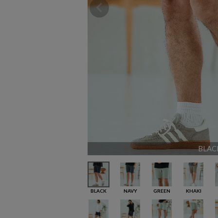
BLAC
BLACK
NAVY
GREEN
KHAKI