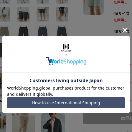
在庫無し
46サイズ
在庫無し
48サイズ
在庫無し
KHAKI
44サイズ
残りわずか
46サイズ
残りわずか
48サイズ
残りわずか
50%OFF【Magine(マージン)】Surf Knit Fabric Short Pants ショートパンツ(MGN-252-001)
30%OFF【Magine(マージン)】Military design Short Pants ショートパンツ(MGN-252-010)
30%OFF【Magine(マージン)】Rayon Denim Fabric Tapered Pants デニムパンツ(MGN-252-011)
0
¥
9,086
¥
13,860
商品