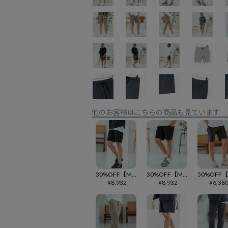
他のお客様はこちらの商品も見ています
30%OFF【Magine(マージン)】Textured Knit-Like Fabric Short Pants ショートパンツ(MGN-252-008)
30%OFF【Magine(マージン)】Textured Jacquard Fabric Short Pants ショートパンツ(MGN-252-015)
¥
8,932
¥
8,932
¥
6,38