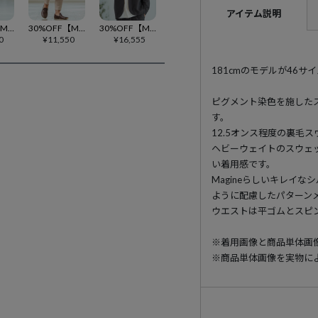
アイテム説明
30%OFF【Magine(マージン)】Geometry Jacquard Jogger Pants ジョガーパンツ(MGN-242-022)
30%OFF【Magine(マージン)】Waffle Fabric Tapered Pants テーパードパンツ(MGN-251-014)
30%OFF【Magine(マージン)】Brushed Viscose Drape Fabric Shirt Jacket シャツジャケット(MGN-242-007)
0
¥
11,550
¥
16,555
181cmのモデルが46サ
ピグメント染色を施した
す。
12.5オンス程度の裏毛
ヘビーウェイトのスウェ
い着用感です。
Magineらしいキレイ
ように配慮したパターン
ウエストは平ゴムとスピ
※着用画像と商品単体画
※商品単体画像を実物に