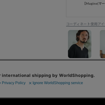
【Magine(
コーディネート使用アイ
30%OFF【Magine(マージン)】Honeycomb Fabric 3-4 Sleeve Pullover 7分袖プルオーバー(MGN-252-005)
¥
11,000
¥
7,700
特定商取引法に基づく表示
コーポレートサイト